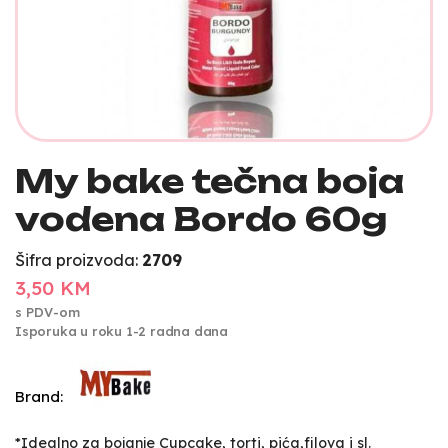
My bake tečna boja
vodena Bordo 60g
Šifra proizvoda:
2709
3,50 KM
s PDV-om
Isporuka u roku 1-2 radna dana
Brand:
*Idealno za bojanje Cupcake, torti, pića,filova i sl.