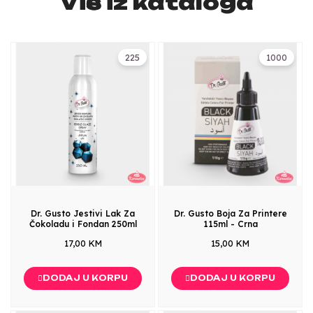
Više iz kataloga
225
1000
Dr. Gusto Jestivi Lak Za
Dr. Gusto Boja Za Printere
Čokoladu i Fondan 250ml
115ml - Crna
17,00 KM
15,00 KM
DODAJ U KORPU
DODAJ U KORPU