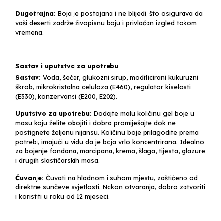
Dugotrajna:
Boja je postojana i ne blijedi, što osigurava da
vaši deserti zadrže živopisnu boju i privlačan izgled tokom
vremena.
Sastav i uputstva za upotrebu
Sastav:
Voda, šećer, glukozni sirup, modificirani kukuruzni
škrob, mikrokristalna celuloza (E460), regulator kiselosti
(E330), konzervansi (E200, E202).
Uputstvo za upotrebu:
Dodajte malu količinu gel boje u
masu koju želite obojiti i dobro promiješajte dok ne
postignete željenu nijansu. Količinu boje prilagodite prema
potrebi, imajući u vidu da je boja vrlo koncentrirana. Idealno
za bojenje fondana, marcipana, krema, šlaga, tijesta, glazure
i drugih slastičarskih masa.
Čuvanje:
Čuvati na hladnom i suhom mjestu, zaštićeno od
direktne sunčeve svjetlosti. Nakon otvaranja, dobro zatvoriti
i koristiti u roku od 12 mjeseci.