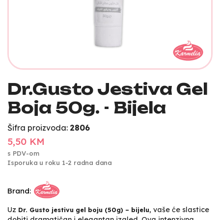
Dr.Gusto Jestiva Gel
Boja 50g. - Bijela
Šifra proizvoda:
2806
5,50 KM
s PDV-om
Isporuka u roku 1-2 radna dana
Brand:
Uz
, vaše će slastice
Dr. Gusto jestivu gel boju (50g) – bijelu
dobiti dramatičan i elegantan izgled. Ova intenzivna,