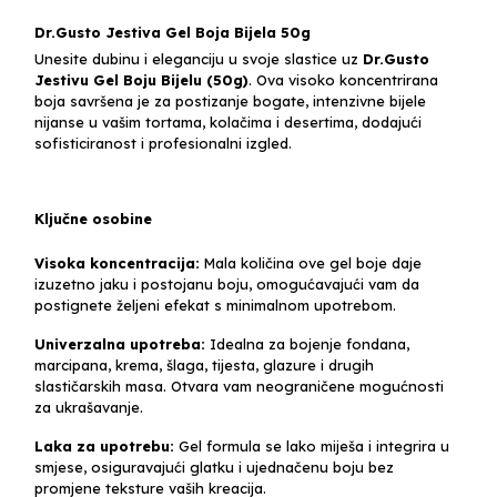
Dr.Gusto Jestiva Gel Boja Bijela 50g
Unesite dubinu i eleganciju u svoje slastice uz
Dr.Gusto
Jestivu Gel Boju Bijelu (50g)
. Ova visoko koncentrirana
boja savršena je za postizanje bogate, intenzivne bijele
nijanse u vašim tortama, kolačima i desertima, dodajući
sofisticiranost i profesionalni izgled.
Ključne osobine
Visoka koncentracija:
Mala količina ove gel boje daje
izuzetno jaku i postojanu boju, omogućavajući vam da
postignete željeni efekat s minimalnom upotrebom.
Univerzalna upotreba:
Idealna za bojenje fondana,
marcipana, krema, šlaga, tijesta, glazure i drugih
slastičarskih masa. Otvara vam neograničene mogućnosti
za ukrašavanje.
Laka za upotrebu:
Gel formula se lako miješa i integrira u
smjese, osiguravajući glatku i ujednačenu boju bez
promjene teksture vaših kreacija.