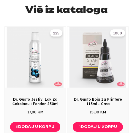
Više iz kataloga
225
1000
Dr. Gusto Jestivi Lak Za
Dr. Gusto Boja Za Printere
Čokoladu i Fondan 250ml
115ml - Crna
17,00 KM
15,00 KM
DODAJ U KORPU
DODAJ U KORPU