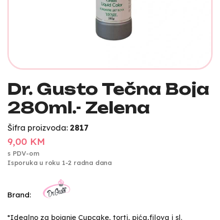
Dr. Gusto Tečna Boja
280ml.- Zelena
Šifra proizvoda:
2817
9,00 KM
s PDV-om
Isporuka u roku 1-2 radna dana
Brand:
*Idealno za bojanje Cupcake, torti, pića,filova i sl.