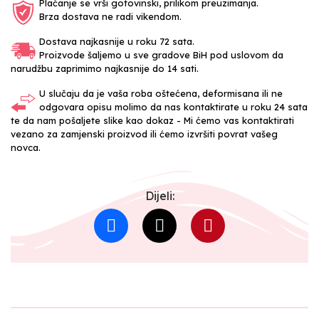
Plaćanje se vrši gotovinski, prilikom preuzimanja.
Brza dostava ne radi vikendom.
Dostava najkasnije u roku 72 sata.
Proizvode šaljemo u sve gradove BiH pod uslovom da
narudžbu zaprimimo najkasnije do 14 sati.
U slučaju da je vaša roba oštećena, deformisana ili ne
odgovara opisu molimo da nas kontaktirate u roku 24 sata
te da nam pošaljete slike kao dokaz - Mi ćemo vas kontaktirati
vezano za zamjenski proizvod ili ćemo izvršiti povrat vašeg
novca.
Dijeli: