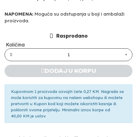
NAPOMENA:
Moguća su odstupanja u boji i ambalaži
proizvoda.
Rasprodano
Količina
DODAJ U KORPU
Kupovinom 1 proizvoda osvojiti ćete 0,27 KM. Nagrada se
može koristiti za kupovinu na našem webshopu ili možete
pretvoriti u Kupon kod koji možete iskoristiti kasnije ili
pokloniti svome prijatelju. Minimalni iznos korpe od
40,00 KM je uslov.