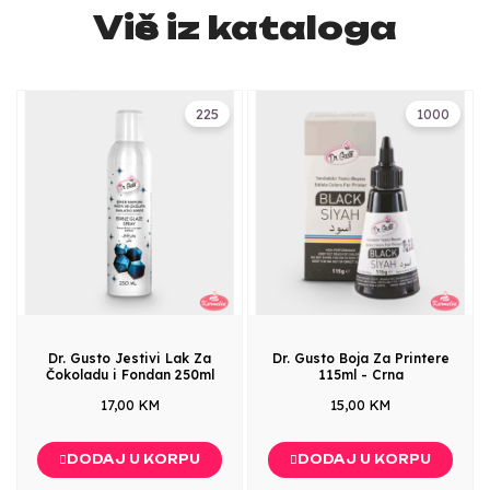
Više iz kataloga
225
1000
Dr. Gusto Jestivi Lak Za
Dr. Gusto Boja Za Printere
Čokoladu i Fondan 250ml
115ml - Crna
17,00 KM
15,00 KM
DODAJ U KORPU
DODAJ U KORPU