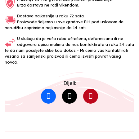
Brza dostava ne radi vikendom.
Dostava najkasnije u roku 72 sata.
Proizvode šaljemo u sve gradove BiH pod uslovom da
narudžbu zaprimimo najkasnije do 14 sati.
U slučaju da je vaša roba oštećena, deformisana ili ne
odgovara opisu molimo da nas kontaktirate u roku 24 sata
te da nam pošaljete slike kao dokaz - Mi ćemo vas kontaktirati
vezano za zamjenski proizvod ili ćemo izvršiti povrat vašeg
novca.
Dijeli: