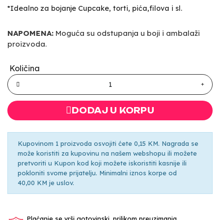
*Idealno za bojanje Cupcake, torti, pića,filova i sl.
NAPOMENA:
Moguća su odstupanja u boji i ambalaži
proizvoda.
Količina
DODAJ U KORPU
Kupovinom 1 proizvoda osvojiti ćete 0,15 KM. Nagrada se
može koristiti za kupovinu na našem webshopu ili možete
pretvoriti u Kupon kod koji možete iskoristiti kasnije ili
pokloniti svome prijatelju. Minimalni iznos korpe od
40,00 KM je uslov.
Plaćanje se vrši gotovinski, prilikom preuzimanja.