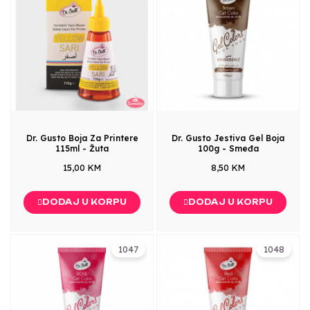
Dr. Gusto Boja Za Printere
Dr. Gusto Jestiva Gel Boja
115ml - Žuta
100g - Smeđa
15,00 KM
8,50 KM
DODAJ U KORPU
DODAJ U KORPU
1047
1048