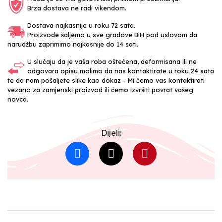
Brza dostava ne radi vikendom.
Dostava najkasnije u roku 72 sata.
Proizvode šaljemo u sve gradove BiH pod uslovom da
narudžbu zaprimimo najkasnije do 14 sati.
U slučaju da je vaša roba oštećena, deformisana ili ne
odgovara opisu molimo da nas kontaktirate u roku 24 sata
te da nam pošaljete slike kao dokaz - Mi ćemo vas kontaktirati
vezano za zamjenski proizvod ili ćemo izvršiti povrat vašeg
novca.
Dijeli: