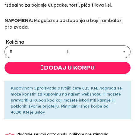
*Idealno za bojanje Cupcake, torti, pića,filova i sl.
NAPOMENA:
Moguća su odstupanja u boji i ambalaži
proizvoda.
Količina
DODAJ U KORPU
Kupovinom 1 proizvoda osvojiti ćete 0,15 KM. Nagrada se
može koristiti za kupovinu na našem webshopu ili možete
pretvoriti u Kupon kod koji možete iskoristiti kasnije ili
pokloniti svome prijatelju. Minimalni iznos korpe od
40,00 KM je uslov.
Plaćanje se vrši gotovinski, prilikom preuzimanja.