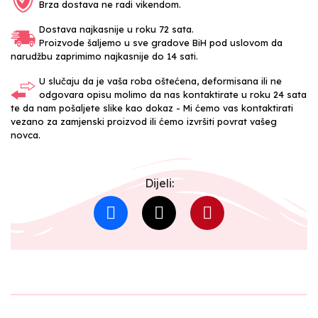
Brza dostava ne radi vikendom.
Dostava najkasnije u roku 72 sata.
Proizvode šaljemo u sve gradove BiH pod uslovom da
narudžbu zaprimimo najkasnije do 14 sati.
U slučaju da je vaša roba oštećena, deformisana ili ne
odgovara opisu molimo da nas kontaktirate u roku 24 sata
te da nam pošaljete slike kao dokaz - Mi ćemo vas kontaktirati
vezano za zamjenski proizvod ili ćemo izvršiti povrat vašeg
novca.
Dijeli: