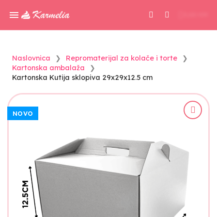
0,00 KM
Naslovnica
Repromaterijal za kolače i torte
Kartonska ambalaža
Kartonska Kutija sklopiva 29x29x12.5 cm
NOVO