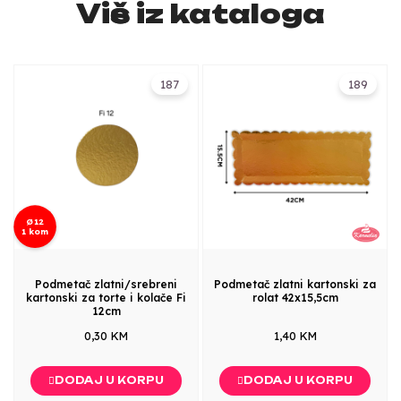
Više iz kataloga
187
189
Ø12
1 kom
Podmetač zlatni/srebreni
Podmetač zlatni kartonski za
kartonski za torte i kolače Fi
rolat 42x15,5cm
12cm
0,30 KM
1,40 KM
DODAJ U KORPU
DODAJ U KORPU