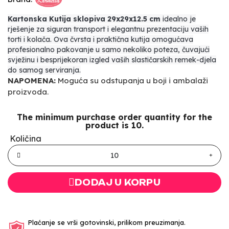
Kartonska Kutija sklopiva 29x29x12.5 cm
idealno je
rješenje za siguran transport i elegantnu prezentaciju vaših
torti i kolača. Ova čvrsta i praktična kutija omogućava
profesionalno pakovanje u samo nekoliko poteza, čuvajući
svježinu i besprijekoran izgled vaših slastičarskih remek-djela
do samog serviranja.
NAPOMENA:
Moguća su odstupanja u boji i ambalaži
proizvoda.
The minimum purchase order quantity for the
product is 10.
Količina
DODAJ U KORPU
Plaćanje se vrši gotovinski, prilikom preuzimanja.