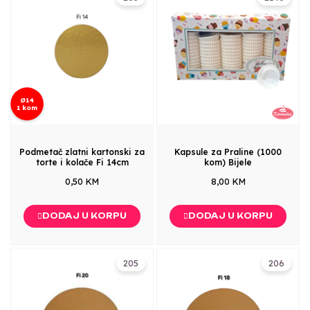
Ø14
1 kom
Podmetač zlatni kartonski za
Kapsule za Praline (1000
torte i kolače Fi 14cm
kom) Bijele
0,50 KM
8,00 KM
DODAJ U KORPU
DODAJ U KORPU
205
206