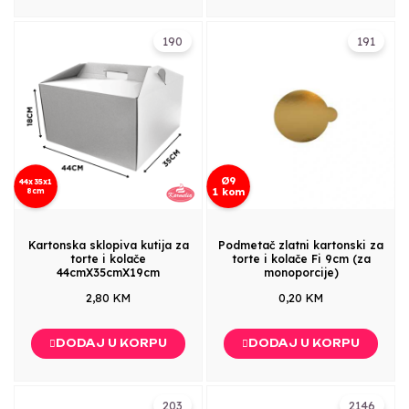
190
191
Ø9
44x35x1
8cm
1 kom
Kartonska sklopiva kutija za
Podmetač zlatni kartonski za
torte i kolače
torte i kolače Fi 9cm (za
44cmX35cmX19cm
monoporcije)
2,80 KM
0,20 KM
DODAJ U KORPU
DODAJ U KORPU
203
2146