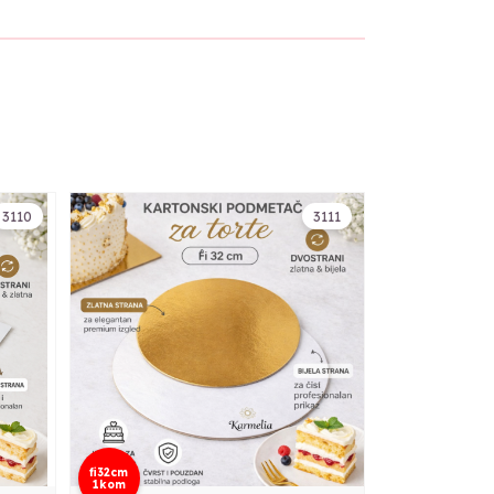
3110
3111
fi32cm
1kom