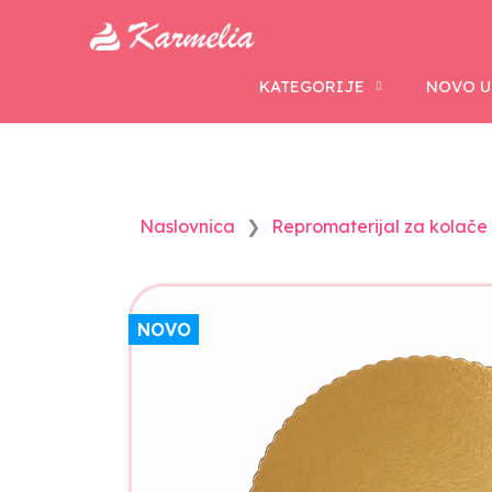
KATEGORIJE
NOVO U
Naslovnica
Repromaterijal za kolače i
NOVO