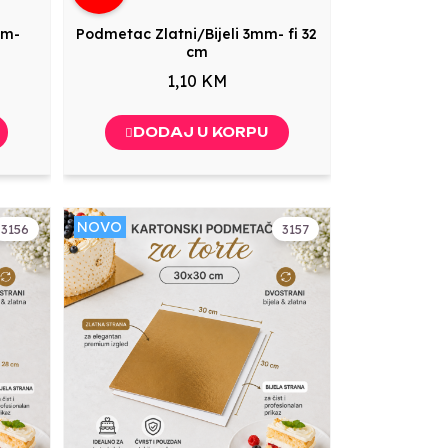
mm-
Podmetac Zlatni/Bijeli 3mm- fi 32
cm
1,10 KM
DODAJ U KORPU
NOVO
3156
3157