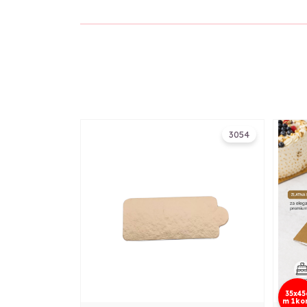
3054
35x45
m 1ko