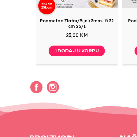
fi32cm
25kom
Podmetac Zlatni/Bijeli 3mm- fi 32
Podm
cm 25/1
23,00 KM
DODAJ U KORPU
Facebook
Instagram