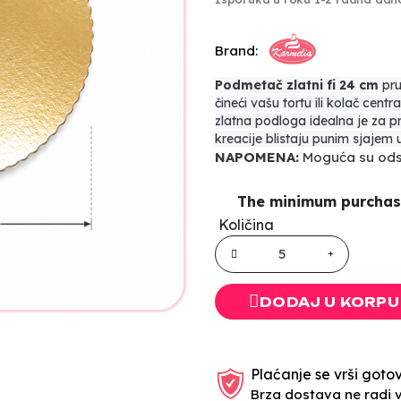
Brand:
Podmetač zlatni fi 24 cm
pru
čineći vašu tortu ili kolač cen
zlatna podloga idealna je za p
kreacije blistaju punim sjajem u 
NAPOMENA:
Moguća su odst
The minimum purchase 
Količina
DODAJ U KORPU
Plaćanje se vrši gotov
Brza dostava ne radi 