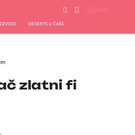
0,00 KM
OIZVODI
DESERTI U ČAŠI
 cm
 zlatni fi
a