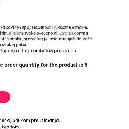
ža savršen spoj stabilnosti i luksuzne estetike,
tralnim dijelom svake svečanosti. Ova elegantna
rofesionalnu prezentaciju, osiguravajući da vaše
svakoj prilici.
upanja u boji i ambalaži proizvoda.
order quantity for the product is 5.
inski, prilikom preuzimanja.
vikendom.