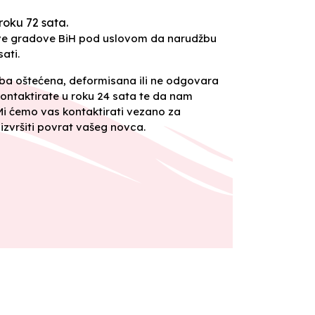
roku 72 sata.
sve gradove BiH pod uslovom da narudžbu
ati.
oba oštećena, deformisana ili ne odgovara
ontaktirate u roku 24 sata te da nam
 Mi ćemo vas kontaktirati vezano za
izvršiti povrat vašeg novca.