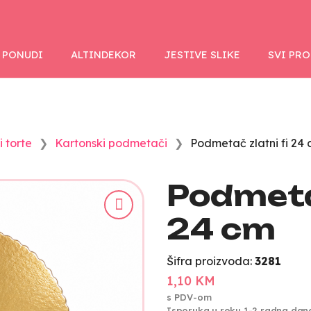
 PONUDI
ALTINDEKOR
JESTIVE SLIKE
SVI PR
 torte
Kartonski podmetači
Podmetač zlatni fi 24
Podmetač
24 cm
Šifra proizvoda:
3281
1,10 KM
s PDV-om
Isporuka u roku 1-2 radna dan