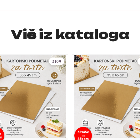
Više iz kataloga
3109
35x45c
c
m
m
25kom