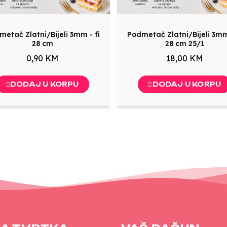
etač Zlatni/Bijeli 3mm - fi
Podmetač Zlatni/Bijeli 3mm
28 cm
28 cm 25/1
0,90 KM
18,00 KM
DODAJ U KORPU
DODAJ U KORPU