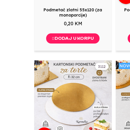
Podmetač zlatni 55x120 (za
Po
monoporcije)
0,20 KM
DODAJ U KORPU
NOV
3112