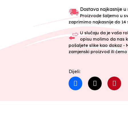
Dostava najkasnije u 
Proizvode šaljemo u 
zaprimimo najkasnije do 14 s
U slučaju da je vaša r
opisu molimo da nas k
pošaljete slike kao dokaz -
zamjenski proizvod ili ćemo 
Dijeli: