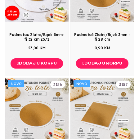
fi32cm
25kom
Podmetac Zlatni/Bijeli 3mm-
Podmetač Zlatni/Bijeli 3mm -
fi 32 cm 25/1
fi 28 cm
23,00 KM
0,90 KM
DODAJ U KORPU
DODAJ U KORPU
NOVO
NOVO
3156
3157