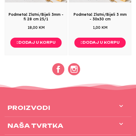
Podmetač Zlatni/Bijeli 3mm -
Podmetač Zlatni/Bijeli 3 mm
fi 28 cm 25/1
- 30x30 cm
18,00 KM
1,00 KM
DODAJ U KORPU
DODAJ U KORPU
Facebook
Instagram

PROIZVODI

NAŠA TVRTKA