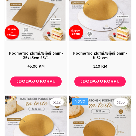
35x45c
fi32cm
m
1kom
25kom
Podmetac Zlatni/Bijeli 3mm-
Podmetac Zlatni/Bijeli 3mm-
35x45cm 25/1
fi 32 cm
43,00 KM
1,10 KM
DODAJ U KORPU
DODAJ U KORPU
NOVO
3112
3155