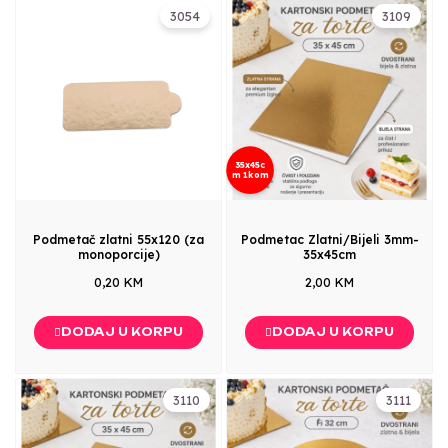
3054
3109
35x45c
m 1kom
Podmetač zlatni 55x120 (za
Podmetac Zlatni/Bijeli 3mm-
monoporcije)
35x45cm
0,20 KM
2,00 KM
DODAJ U KORPU
DODAJ U KORPU
3110
3111