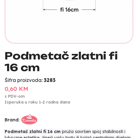
Podmetač zlatni fi
16 cm
Šifra proizvoda:
3283
0,60 KM
s PDV-om
Isporuka u roku 1-2 radna dana
Brand:
Podmetač zlatni fi 16 cm
pruža savršen spoj stabilnosti i
luksuzne estetike, čineći vašu tortu ili kolač centralnim dijelom