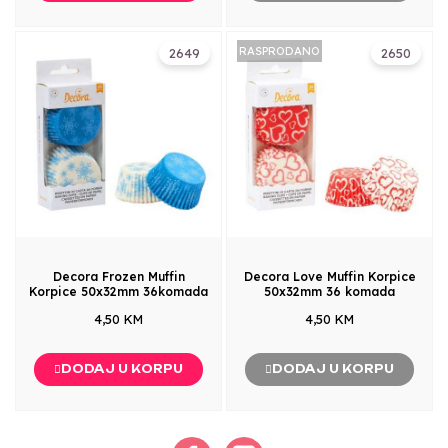
RASPRODANO
2649
2650
Decora Frozen Muffin
Decora Love Muffin Korpice
Korpice 50x32mm 36komada
50x32mm 36 komada
4,50 KM
4,50 KM
DODAJ U KORPU
DODAJ U KORPU
Facebook
Instagram