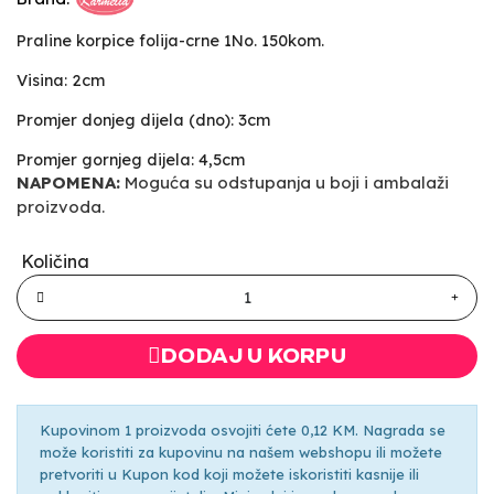
Praline korpice folija-crne 1No. 150kom.
Visina: 2cm
Promjer donjeg dijela (dno): 3cm
Promjer gornjeg dijela: 4,5cm
NAPOMENA:
Moguća su odstupanja u boji i ambalaži
proizvoda.
Količina
DODAJ U KORPU
Kupovinom 1 proizvoda osvojiti ćete 0,12 KM. Nagrada se
može koristiti za kupovinu na našem webshopu ili možete
pretvoriti u Kupon kod koji možete iskoristiti kasnije ili