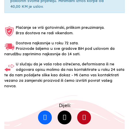
pokloniti svome prijatelju. Minimalni iznos korpe od
40,00 KM je uslov.
Plaćanje se vrši gotovinski, prilikom preuzimanja.
Brza dostava ne radi vikendom.
Dostava najkasnije u roku 72 sata.
Proizvode šaljemo u sve gradove BiH pod uslovom da
narudžbu zaprimimo najkasnije do 14 sati.
U slučaju da je vaša roba oštećena, deformisana ili ne
odgovara opisu molimo da nas kontaktirate u roku 24 sata
te da nam pošaljete slike kao dokaz - Mi ćemo vas kontaktirati
vezano za zamjenski proizvod ili ćemo izvršiti povrat vašeg
novca.
Dijeli: