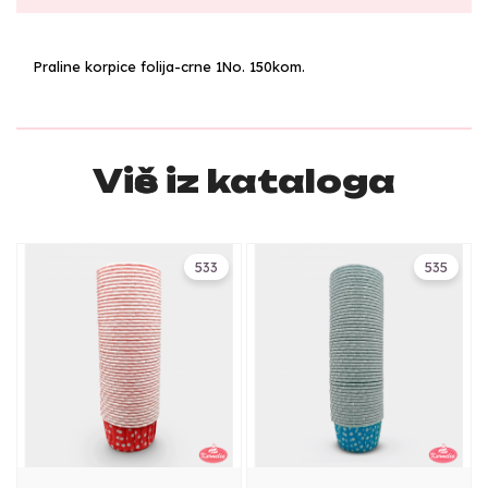
Praline korpice folija-crne 1No. 150kom.
Više iz kataloga
533
535