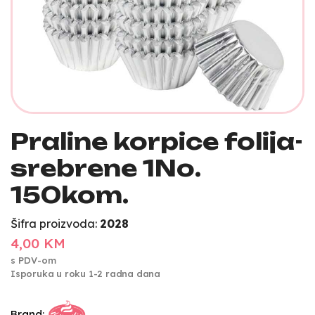
Praline korpice folija-
srebrene 1No.
150kom.
Šifra proizvoda:
2028
4,00 KM
s PDV-om
Isporuka u roku 1-2 radna dana
Brand: