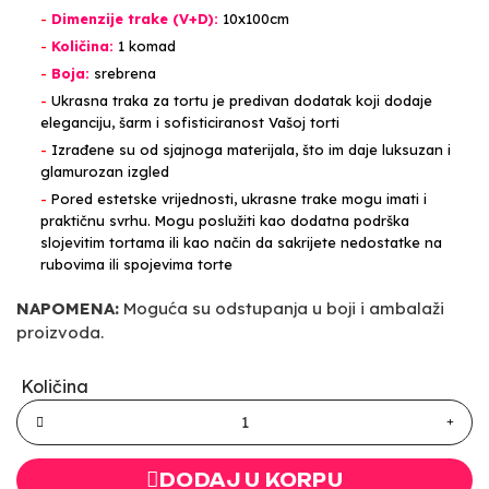
-
Dimenzije trake (V+D):
10x100cm
-
Količina:
1 komad
-
Boja:
srebrena
-
Ukrasna traka za tortu je predivan dodatak koji dodaje
eleganciju, šarm i sofisticiranost Vašoj torti
-
Izrađene su od sjajnoga materijala, što im daje luksuzan i
glamurozan izgled
-
Pored estetske vrijednosti, ukrasne trake mogu imati i
praktičnu svrhu. Mogu poslužiti kao dodatna podrška
slojevitim tortama ili kao način da sakrijete nedostatke na
rubovima ili spojevima torte
NAPOMENA:
Moguća su odstupanja u boji i ambalaži
proizvoda.
Količina
DODAJ U KORPU