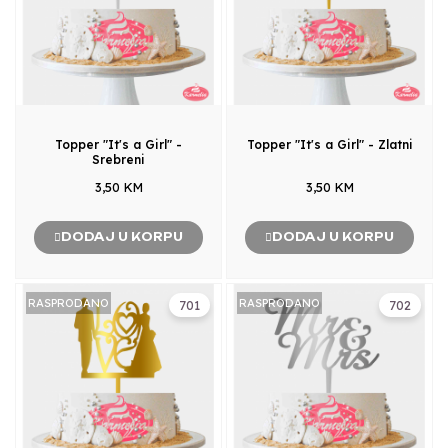
Topper "It's a Girl" -
Topper "It's a Girl" - Zlatni
Srebreni
3,50 KM
3,50 KM
DODAJ U KORPU
DODAJ U KORPU
RASPRODANO
RASPRODANO
701
702