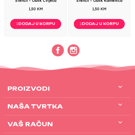
Stencil - Oblik Cvijeća
Stencil - Oblik Kamenica
1,50 KM
1,50 KM
DODAJ U KORPU
DODAJ U KORPU
Facebook
Instagram

PROIZVODI

NAŠA TVRTKA

VAŠ RAČUN