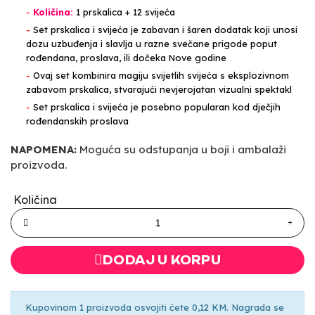
-
Količina:
1 prskalica + 12 svijeća
-
Set prskalica i svijeća je zabavan i šaren dodatak koji unosi
dozu uzbuđenja i slavlja u razne svečane prigode poput
rođendana, proslava, ili dočeka Nove godine
-
Ovaj set kombinira magiju svijetlih svijeća s eksplozivnom
zabavom prskalica, stvarajući nevjerojatan vizualni spektakl
-
Set prskalica i svijeća je posebno popularan kod dječjih
rođendanskih proslava
NAPOMENA:
Moguća su odstupanja u boji i ambalaži
proizvoda.
Količina
DODAJ U KORPU
Kupovinom 1 proizvoda osvojiti ćete 0,12 KM. Nagrada se