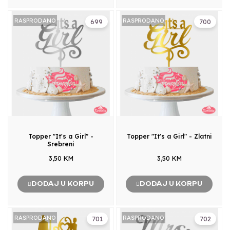
RASPRODANO
RASPRODANO
699
700
Topper "It's a Girl" -
Topper "It's a Girl" - Zlatni
Srebreni
3,50 KM
3,50 KM
DODAJ U KORPU
DODAJ U KORPU
RASPRODANO
RASPRODANO
701
702