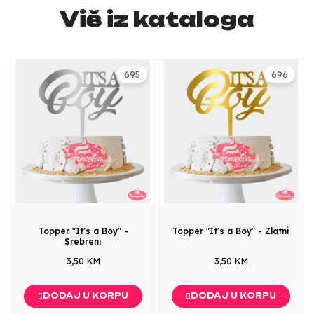
Više iz kataloga
695
696
Topper "It's a Boy" -
Topper "It's a Boy" - Zlatni
Srebreni
3,50 KM
3,50 KM
DODAJ U KORPU
DODAJ U KORPU