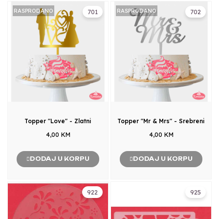
RASPRODANO
RASPRODANO
701
702
Topper "Love" - Zlatni
Topper "Mr & Mrs" - Srebreni
4,00 KM
4,00 KM
DODAJ U KORPU
DODAJ U KORPU
922
925