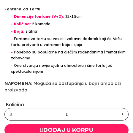
Fontana Za Tortu
-
Dimenzije fontane (V+D):
25x1.5cm
-
Količina:
2 komada
-
Boja:
zlatna
-
Fontane za tortu su veseli i zabavni dodatak koji će Vašu
tortu pretvoriti u vatromet boja i sjaja
-
Posebno su popularne na dječjim rođendanima i tematskim
zabavama
-
One stvaraju nevjerojatnu atmosferu i čine tortu još
spektakularnijom
NAPOMENA:
Moguća su odstupanja u boji i ambalaži
proizvoda.
Količina
DODAJ U KORPU