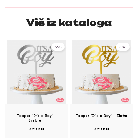
Više iz kataloga
695
696
Topper "It's a Boy" -
Topper "It's a Boy" - Zlatni
Srebreni
3,50 KM
3,50 KM