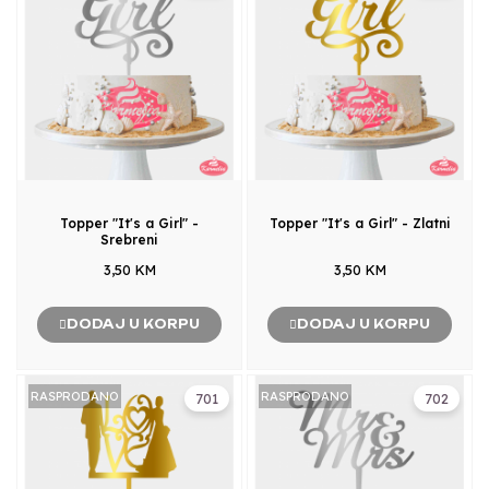
Topper "It's a Girl" -
Topper "It's a Girl" - Zlatni
Srebreni
3,50 KM
3,50 KM
DODAJ U KORPU
DODAJ U KORPU
RASPRODANO
RASPRODANO
701
702