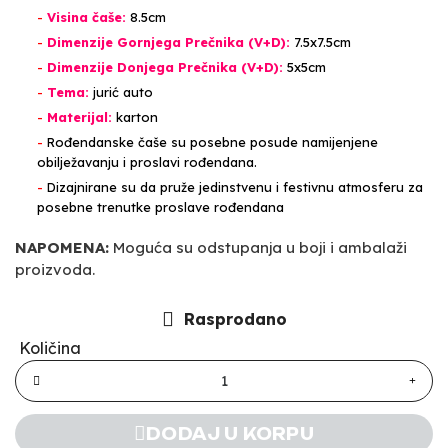
-
Visina čaše:
8.5cm
-
Dimenzije Gornjega Prečnika (V+D):
7.5x7.5cm
-
Dimenzije Donjega Prečnika (V+D):
5x5cm
-
Tema:
jurić auto
-
Materijal:
karton
-
Rođendanske čaše su posebne posude namijenjene
obilježavanju i proslavi rođendana.
-
Dizajnirane su da pruže jedinstvenu i festivnu atmosferu za
posebne trenutke proslave rođendana
NAPOMENA:
Moguća su odstupanja u boji i ambalaži
proizvoda.
Rasprodano
Količina
DODAJ U KORPU