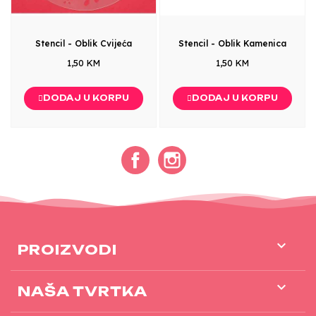
Stencil - Oblik Cvijeća
Stencil - Oblik Kamenica
1,50 KM
1,50 KM
DODAJ U KORPU
DODAJ U KORPU
Facebook
Instagram

PROIZVODI

NAŠA TVRTKA