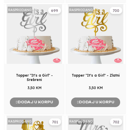
RASPRODANO
RASPRODANO
699
700
Topper "It's a Girl" -
Topper "It's a Girl" - Zlatni
Srebreni
3,50 KM
3,50 KM
DODAJ U KORPU
DODAJ U KORPU
RASPRODANO
RASPRODANO
701
702