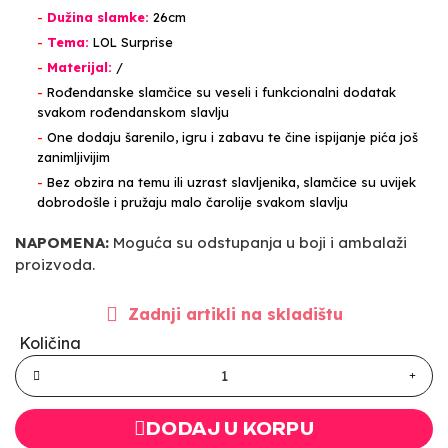
-
Dužina slamke:
26cm
-
Tema:
LOL Surprise
-
Materijal:
/
-
Rođendanske slamčice su veseli i funkcionalni dodatak
svakom rođendanskom slavlju
-
One dodaju šarenilo, igru i zabavu te čine ispijanje pića još
zanimljivijim
-
Bez obzira na temu ili uzrast slavljenika, slamčice su uvijek
dobrodošle i pružaju malo čarolije svakom slavlju
NAPOMENA:
Moguća su odstupanja u boji i ambalaži
proizvoda.
Zadnji artikli na skladištu
Količina
DODAJ U KORPU