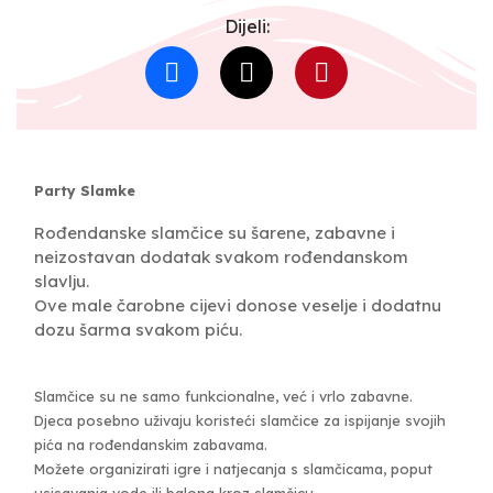
Dijeli:
Party Slamke
Rođendanske slamčice su šarene, zabavne i
neizostavan dodatak svakom rođendanskom
slavlju.
Ove male čarobne cijevi donose veselje i dodatnu
dozu šarma svakom piću.
Slamčice su ne samo funkcionalne, već i vrlo zabavne.
Djeca posebno uživaju koristeći slamčice za ispijanje svojih
pića na rođendanskim zabavama.
Možete organizirati igre i natjecanja s slamčicama, poput
usisavanja vode ili balona kroz slamčicu.