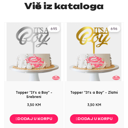
Više iz kataloga
695
696
Topper "It's a Boy" -
Topper "It's a Boy" - Zlatni
Srebreni
3,50 KM
3,50 KM
DODAJ U KORPU
DODAJ U KORPU