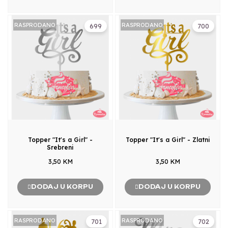
RASPRODANO
RASPRODANO
699
700
Topper "It's a Girl" -
Topper "It's a Girl" - Zlatni
Srebreni
3,50 KM
3,50 KM
DODAJ U KORPU
DODAJ U KORPU
RASPRODANO
RASPRODANO
701
702