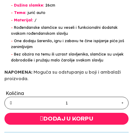
-
Dužina slamke:
26cm
-
Tema:
jurić auto
-
Materijal:
/
-
Rođendanske slamčice su veseli i funkcionalni dodatak
svakom rođendanskom slavlju
-
One dodaju šarenilo, igru i zabavu te čine ispijanje pića još
zanimljivijim
-
Bez obzira na temu ili uzrast slavljenika, slamčice su uvijek
dobrodošle i pružaju malo čarolije svakom slavlju
NAPOMENA:
Moguća su odstupanja u boji i ambalaži
proizvoda.
Količina
DODAJ U KORPU