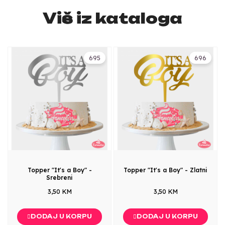
Više iz kataloga
695
696
Topper "It's a Boy" -
Topper "It's a Boy" - Zlatni
Srebreni
3,50 KM
3,50 KM
DODAJ U KORPU
DODAJ U KORPU