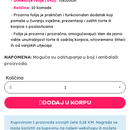
-
Dimenzije folije (V+D):
70x100cm
-
Količina:
10 komada
-
Prozirna folija je praktičan i funkcionalan dodatak koji
pomaže u čuvanju svježine, prezentaciji i zaštiti torte ili
korpica s poslasticama
-
Folija je prozirna i prozračna, omogućavajući Vam da jasno
vidite unutrašnjost torte ili sadržaj korpica, istovremeno štiteći
ih od vanjskih utjecaja
NAPOMENA:
Moguća su odstupanja u boji i ambalaži
proizvoda.
Količina
DODAJ U KORPU
Kupovinom 1 proizvoda osvojiti ćete 0,18 KM. Nagrada se
može koristiti za kupovinu na našem webshopu ili možete