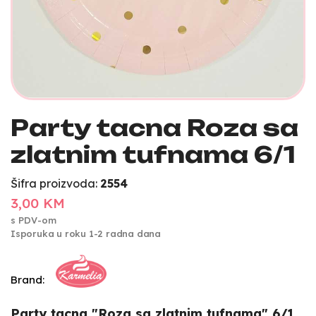
Party tacna Roza sa
zlatnim tufnama 6/1
Šifra proizvoda:
2554
3,00 KM
s PDV-om
Isporuka u roku 1-2 radna dana
Brand:
Party tacna "Roza sa zlatnim tufnama" 6/1