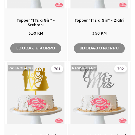
Topper "It's a Girl" -
Topper "It's a Girl" - Zlatni
Srebreni
3,50 KM
3,50 KM
DODAJ U KORPU
DODAJ U KORPU
RASPRODANO
RASPRODANO
701
702