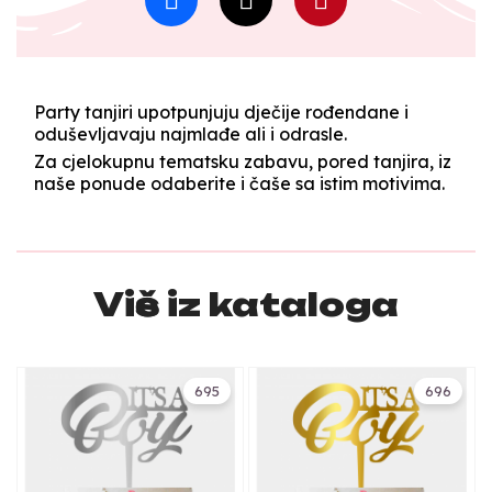
Party tanjiri upotpunjuju dječije rođendane i
oduševljavaju najmlađe ali i odrasle.
Za cjelokupnu tematsku zabavu, pored tanjira, iz
naše ponude odaberite i čaše sa istim motivima.
Više iz kataloga
695
696