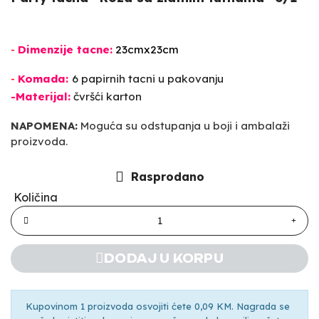
-
Dimenzije tacne:
23cmx23cm
-
Komada:
6 papirnih tacni u pakovanju
-Materijal:
č
vr
šć
i karton
NAPOMENA:
Moguća su odstupanja u boji i ambalaži
proizvoda.
Rasprodano
Količina
DODAJ U KORPU
Kupovinom 1 proizvoda osvojiti ćete 0,09 KM. Nagrada se