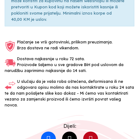
može koristiti za kupovinu na našem webshopu ili možete
pretvoriti u Kupon kod koji možete iskoristiti kasnije ili
pokloniti svome prijatelju. Minimalni iznos korpe od
40,00 KM je uslov.
Plaćanje se vrši gotovinski, prilikom preuzimanja.
Brza dostava ne radi vikendom.
Dostava najkasnije u roku 72 sata.
Proizvode šaljemo u sve gradove BiH pod uslovom da
narudžbu zaprimimo najkasnije do 14 sati.
U slučaju da je vaša roba oštećena, deformisana ili ne
odgovara opisu molimo da nas kontaktirate u roku 24 sata
te da nam pošaljete slike kao dokaz - Mi ćemo vas kontaktirati
vezano za zamjenski proizvod ili ćemo izvršiti povrat vašeg
novca.
Dijeli: