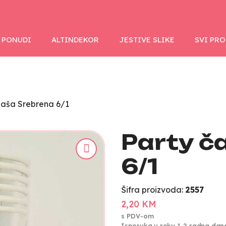
 PONUDI
ALTINDEKOR
JESTIVE SLIKE
SVI PR
čaša Srebrena 6/1
Party č
6/1
Šifra proizvoda:
2557
2,20 KM
s PDV-om
Isporuka u roku 1-2 radna dan