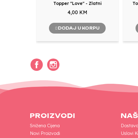
Topper "Love" - Zlatni
To
4,00 KM
DODAJ U KORPU
Facebook
Instagram
PROIZVODI
NAŠ
Snižena Cijena
Dostav
Novi Proizvodi
Uslovi K