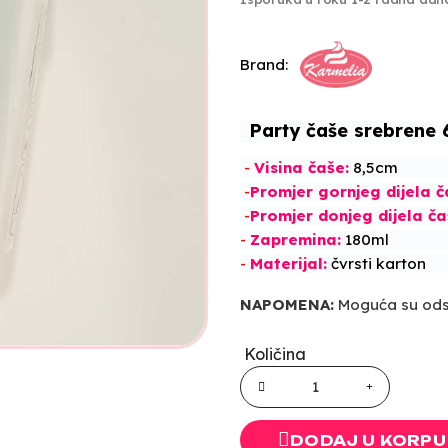
Brand:
Party čaše srebrene 
-
Visina
č
aše:
8,5cm
-
Promjer gornjeg dijela
č
-
Promjer donjeg dijela
č
a
-
Zapremina:
180ml
-
Materijal:
č
vrsti karton
NAPOMENA:
Moguća su odst
Količina
DODAJ U KORPU