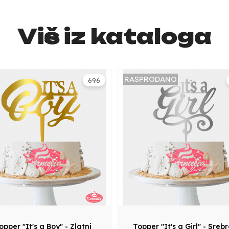
Više iz kataloga
RASPRODANO
696
opper "It's a Boy" - Zlatni
Topper "It's a Girl" - Sreb