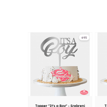
695
Topper "It's a Boy" - Srebreni
T