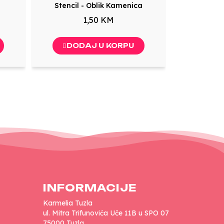
Stencil - Oblik Kamenica
1,50 KM
DODAJ U KORPU
INFORMACIJE
Karmelia Tuzla
ul. Mitra Trifunovića Uče 11B u SPO 07
75000 Tuzla