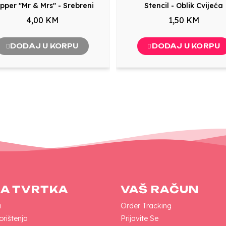
pper "Mr & Mrs" - Srebreni
Stencil - Oblik Cvijeća
4,00 KM
1,50 KM
DODAJ U KORPU
DODAJ U KORPU
A TVRTKA
VAŠ RAČUN
a
Order Tracking
orištenja
Prijavite Se