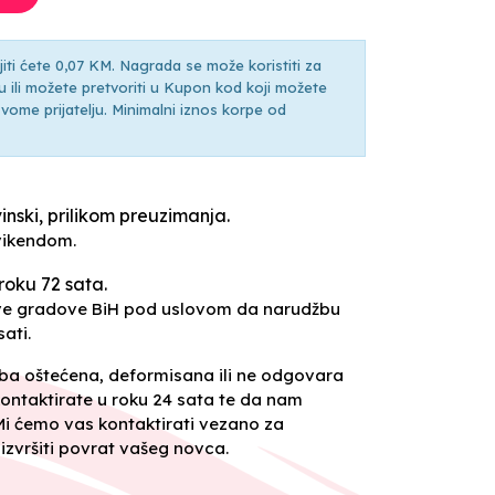
ti ćete 0,07 KM. Nagrada se može koristiti za
ili možete pretvoriti u Kupon kod koji možete
ti svome prijatelju. Minimalni iznos korpe od
inski, prilikom preuzimanja.
vikendom.
roku 72 sata.
sve gradove BiH pod uslovom da narudžbu
ati.
oba oštećena, deformisana ili ne odgovara
ontaktirate u roku 24 sata te da nam
 Mi ćemo vas kontaktirati vezano za
izvršiti povrat vašeg novca.