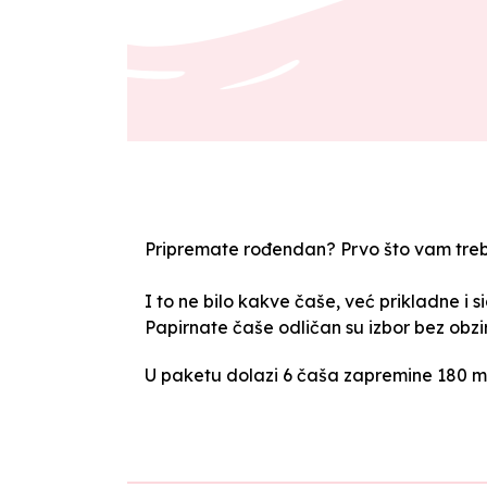
Pripremate rođendan? Prvo što vam treb
I to ne bilo kakve čaše, već prikladne i s
Papirnate čaše odličan su izbor bez obzir
U paketu dolazi 6 čaša zapremine 180 ml