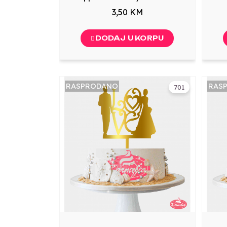
3,50 KM
DODAJ U KORPU
RASPRODANO
RAS
701