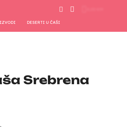
0,00 KM
OIZVODI
DESERTI U ČAŠI
aša Srebrena
a