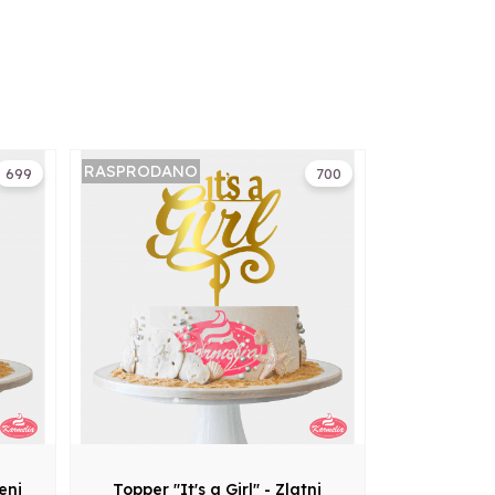
RASPRODANO
699
700
reni
Topper "It's a Girl" - Zlatni