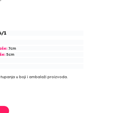
6/1
aše:
7cm
še:
5cm
upanja u boji i ambalaži proizvoda.