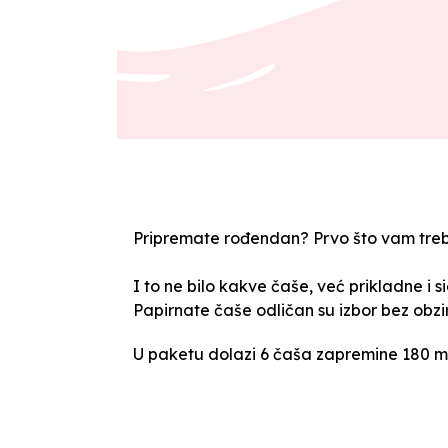
Pripremate rođendan? Prvo što vam treb
I to ne bilo kakve čaše, već prikladne i s
Papirnate čaše odličan su izbor bez obzir
U paketu dolazi 6 čaša zapremine 180 ml