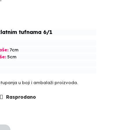
zlatnim tufnama 6/1
aše:
7cm
še:
5cm
upanja u boji i ambalaži proizvoda.
Rasprodano