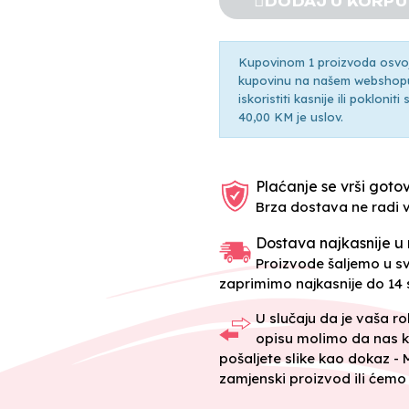
DODAJ U KORPU
Kupovinom 1 proizvoda osvoji
kupovinu na našem webshopu 
iskoristiti kasnije ili pokloni
40,00 KM je uslov.
Plaćanje se vrši gotov
Brza dostava ne radi 
Dostava najkasnije u 
Proizvode šaljemo u 
zaprimimo najkasnije do 14 s
U slučaju da je vaša r
opisu molimo da nas k
pošaljete slike kao dokaz -
zamjenski proizvod ili ćemo 