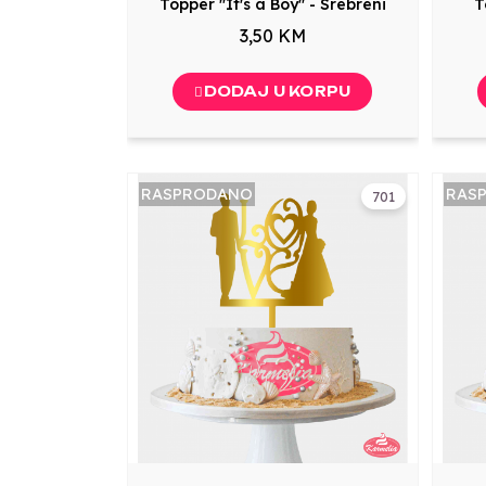
Topper "It's a Boy" - Srebreni
T
3,50 KM
DODAJ U KORPU
RASPRODANO
RAS
701