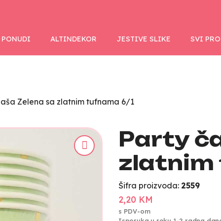
 PONUDI
ALTINDEKOR
JESTIVE SLIKE
SVI PR
čaša Zelena sa zlatnim tufnama 6/1
Party č
zlatnim
Šifra proizvoda:
2559
2,20 KM
s PDV-om
Isporuka u roku 1-2 radna dan