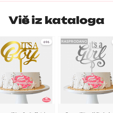
Više iz kataloga
RASPRODANO
696