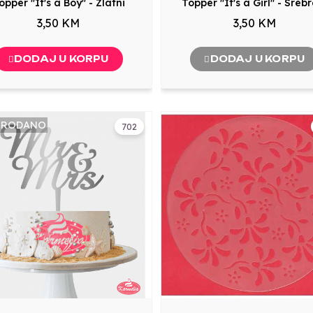
opper "It's a Boy" - Zlatni
Topper "It's a Girl" - Sreb
3,50 KM
3,50 KM
DODAJ U KORPU
DODAJ U KORPU
PRODANO
702