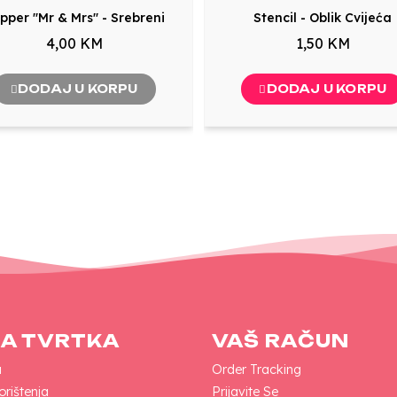
pper "Mr & Mrs" - Srebreni
Stencil - Oblik Cvijeća
4,00 KM
1,50 KM
DODAJ U KORPU
DODAJ U KORPU
A TVRTKA
VAŠ RAČUN
a
Order Tracking
orištenja
Prijavite Se