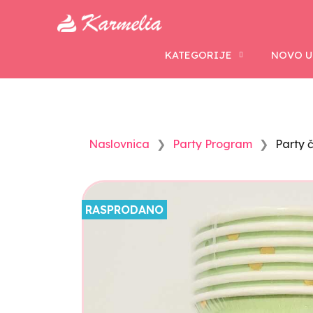
KATEGORIJE
NOVO U
Naslovnica
Party Program
Party 
RASPRODANO