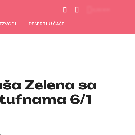
0,00 KM
OIZVODI
DESERTI U ČAŠI
aša Zelena sa
 tufnama 6/1
a