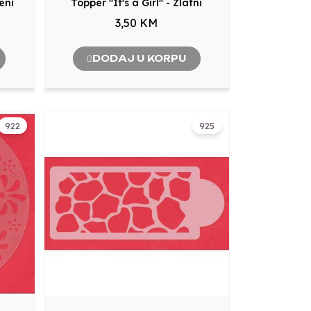
reni
Topper "It's a Girl" - Zlatni
3,50 KM
DODAJ U KORPU
922
925