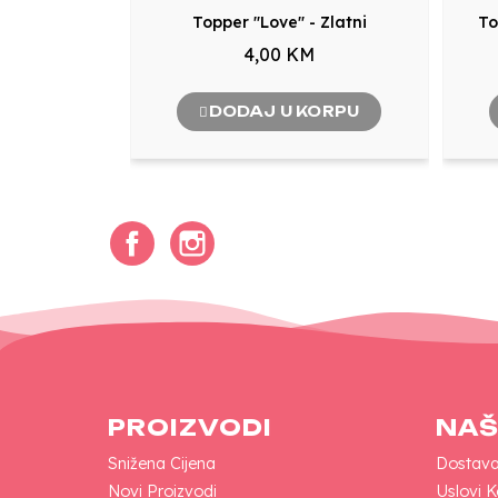
Topper "Love" - Zlatni
To
4,00 KM
DODAJ U KORPU
Facebook
Instagram
PROIZVODI
NAŠ
Snižena Cijena
Dostav
Novi Proizvodi
Uslovi K