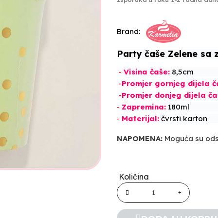
Brand:
Party čaše Zelene sa 
-
Visina
č
aše:
8,5cm
-
Promjer gornjeg dijela
č
-
Promjer donjeg dijela
č
a
-
Zapremina:
180ml
-
Materijal:
č
vrsti karton
NAPOMENA:
Moguća su odst
Količina