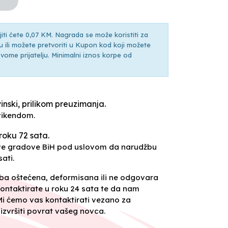
ti ćete 0,07 KM. Nagrada se može koristiti za
ili možete pretvoriti u Kupon kod koji možete
ti svome prijatelju. Minimalni iznos korpe od
inski, prilikom preuzimanja.
vikendom.
roku 72 sata.
sve gradove BiH pod uslovom da narudžbu
ati.
oba oštećena, deformisana ili ne odgovara
ontaktirate u roku 24 sata te da nam
 Mi ćemo vas kontaktirati vezano za
izvršiti povrat vašeg novca.