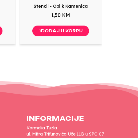
Stencil - Oblik Kamenica
1,50 KM
DODAJ U KORPU
INFORMACIJE
Karmelia Tuzla
ul. Mitra Trifunovića Uče 11B u SPO 07