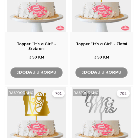
Topper "It's a Girl" -
Topper "It's a Girl" - Zlatni
Srebreni
3,50 KM
3,50 KM
DODAJ U KORPU
DODAJ U KORPU
RASPRODANO
RASPRODANO
701
702