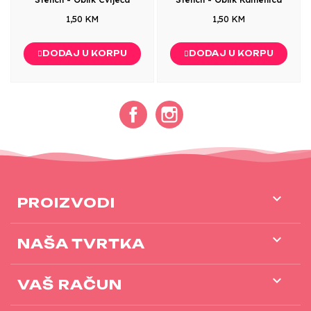
1,50 KM
1,50 KM
DODAJ U KORPU
DODAJ U KORPU
Facebook
Instagram

PROIZVODI

NAŠA TVRTKA

VAŠ RAČUN