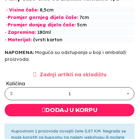
-
Visina
č
aše:
8,5cm
-
Promjer gornjeg dijela
č
aše:
7cm
-
Promjer donjeg dijela
č
aše:
5cm
-
Zapremina:
180ml
-
Materijal:
č
vrsti karton
NAPOMENA:
Moguća su odstupanja u boji i ambalaži
proizvoda.
Zadnji artikli na skladištu
Količina
DODAJ U KORPU
Kupovinom 1 proizvoda osvojiti ćete 0,07 KM. Nagrada se
može koristiti za kupovinu na našem webshopu ili možete