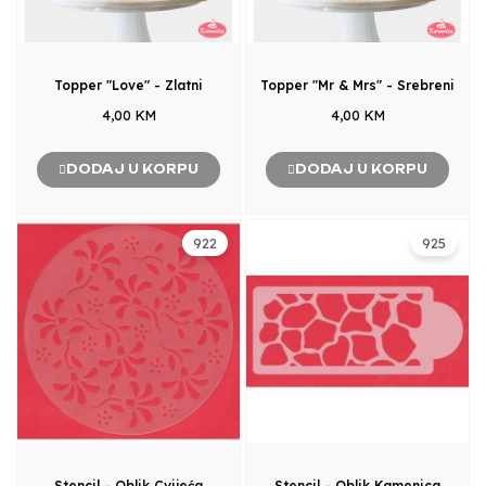
Topper "Love" - Zlatni
Topper "Mr & Mrs" - Srebreni
4,00 KM
4,00 KM
DODAJ U KORPU
DODAJ U KORPU
922
925
Stencil - Oblik Cvijeća
Stencil - Oblik Kamenica