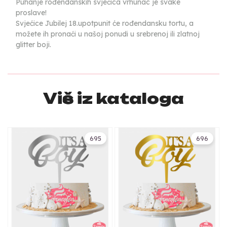
Puhanje rođendanskih svjećica vrhunac je svake
proslave!
Svjećice Jubilej 18.upotpunit će rođendansku tortu, a
možete ih pronaći u našoj ponudi u srebrenoj ili zlatnoj
glitter boji.
Više iz kataloga
695
696