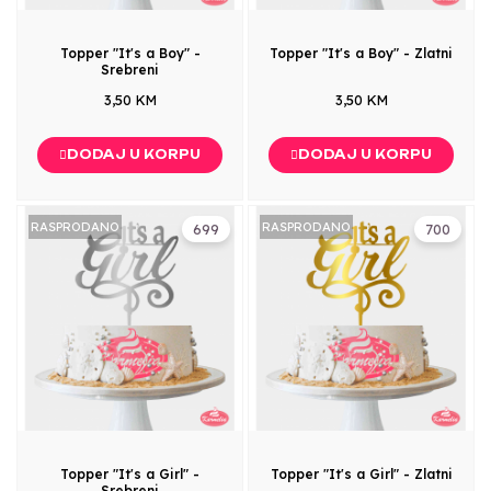
Topper "It's a Boy" -
Topper "It's a Boy" - Zlatni
Srebreni
3,50 KM
3,50 KM
DODAJ U KORPU
DODAJ U KORPU
RASPRODANO
RASPRODANO
699
700
Topper "It's a Girl" -
Topper "It's a Girl" - Zlatni
Srebreni