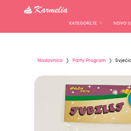
KATEGORIJE
NOVO U
Naslovnica
Party Program
Svjećic