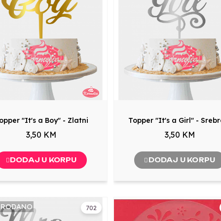
opper "It's a Boy" - Zlatni
Topper "It's a Girl" - Sreb
3,50 KM
3,50 KM
DODAJ U KORPU
DODAJ U KORPU
PRODANO
702