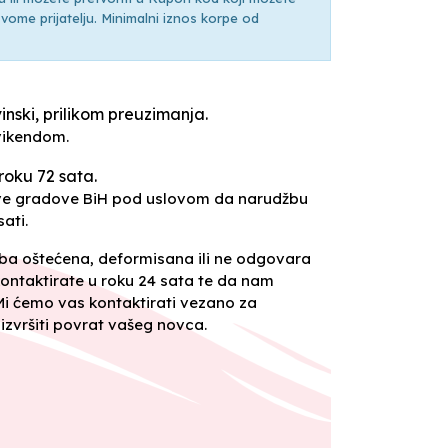
ti svome prijatelju. Minimalni iznos korpe od
inski, prilikom preuzimanja.
vikendom.
roku 72 sata.
sve gradove BiH pod uslovom da narudžbu
ati.
oba oštećena, deformisana ili ne odgovara
ontaktirate u roku 24 sata te da nam
 Mi ćemo vas kontaktirati vezano za
izvršiti povrat vašeg novca.