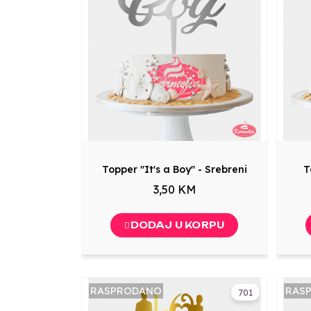
Topper "It's a Boy" - Srebreni
T
3,50 KM
DODAJ U KORPU
RASPRODANO
RAS
701