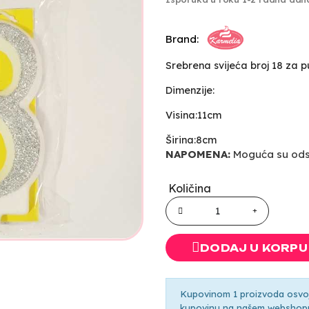
Brand:
Srebrena svijeća broj 18 za 
Dimenzije:
Visina:11cm
Širina:8cm
NAPOMENA:
Moguća su odst
Količina
DODAJ U KORPU
Kupovinom 1 proizvoda osvoji
kupovinu na našem webshopu 