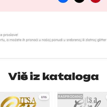
e proslave!
u, a možete ih pronaći u našoj ponudi u srebrenoj ili zlatnoj glitter
Više iz kataloga
RASPRODANO
696