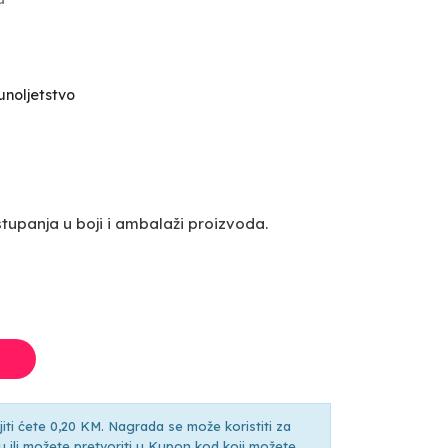
punoljetstvo
upanja u boji i ambalaži proizvoda.
ti ćete 0,20 KM. Nagrada se može koristiti za
ili možete pretvoriti u Kupon kod koji možete