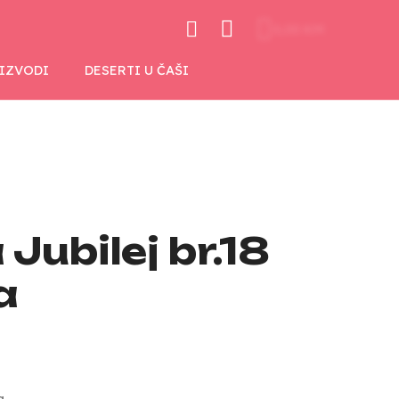
0,00 KM
OIZVODI
DESERTI U ČAŠI
 Jubilej br.18
a
a