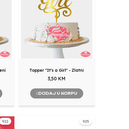
reni
Topper "It's a Girl" - Zlatni
3,50 KM
DODAJ U KORPU
922
925