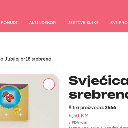
 PONUDI
ALTINDEKOR
JESTIVE SLIKE
SVI PR
a Jubilej br.18 srebrena
Svjećica
srebren
Šifra proizvoda:
2566
6,50 KM
s PDV-om
Isporuka u roku 1-2 radna dan