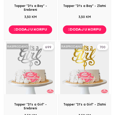
Topper "It's a Boy" -
Topper "It's a Boy" - Zlatni
Srebreni
3,50 KM
3,50 KM
DODAJ U KORPU
DODAJ U KORPU
RASPRODANO
RASPRODANO
699
700
Topper "It's a Girl" -
Topper "It's a Girl" - Zlatni
Srebreni