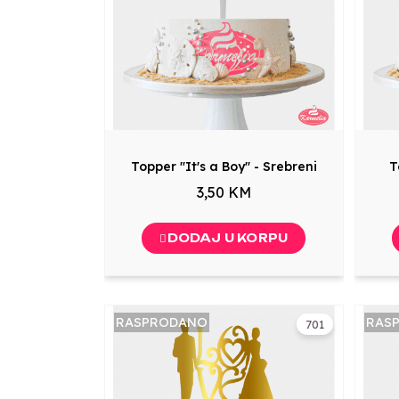
Topper "It's a Boy" - Srebreni
T
3,50 KM
DODAJ U KORPU
RASPRODANO
RAS
701