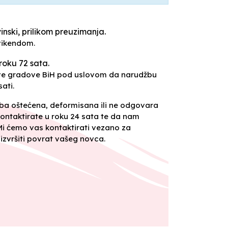
inski, prilikom preuzimanja.
vikendom.
roku 72 sata.
sve gradove BiH pod uslovom da narudžbu
ati.
oba oštećena, deformisana ili ne odgovara
ontaktirate u roku 24 sata te da nam
 Mi ćemo vas kontaktirati vezano za
izvršiti povrat vašeg novca.