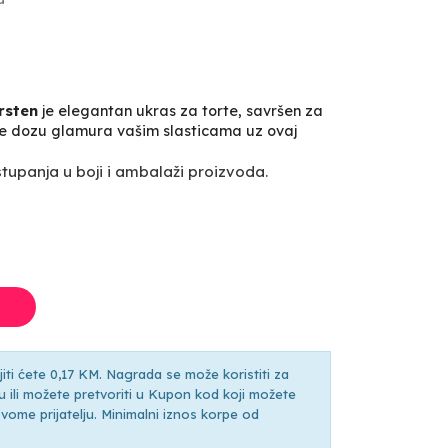
rsten
je elegantan ukras za torte, savršen za
jte dozu glamura vašim slasticama uz ovaj
upanja u boji i ambalaži proizvoda.
ti ćete 0,17 KM. Nagrada se može koristiti za
ili možete pretvoriti u Kupon kod koji možete
ti svome prijatelju. Minimalni iznos korpe od