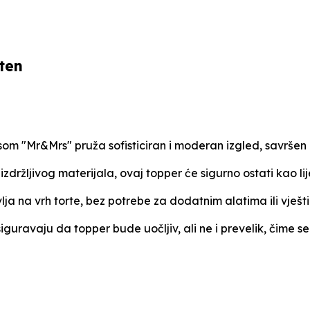
ten
isom "Mr&Mrs" pruža sofisticiran i moderan izgled, savrše
zdržljivog materijala, ovaj topper će sigurno ostati kao l
ja na vrh torte, bez potrebe za dodatnim alatima ili vješ
guravaju da topper bude uočljiv, ali ne i prevelik, čime se