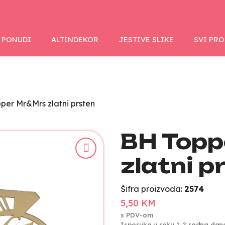
 PONUDI
ALTINDEKOR
JESTIVE SLIKE
SVI PR
per Mr&Mrs zlatni prsten
BH Top
zlatni p
Šifra proizvoda:
2574
5,50 KM
s PDV-om
Isporuka u roku 1-2 radna dan