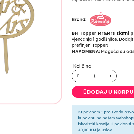
Brand:
BH Topper Mr&Mrs zlatni p
vjenčanja i godišnjice. Doda
prefinjeni topper!
NAPOMENA:
Moguća su odst
Količina
DODAJ U KORPU
Kupovinom 1 proizvoda osvoji
kupovinu na našem webshopu 
iskoristiti kasnije ili pokloni
40,00 KM je uslov.