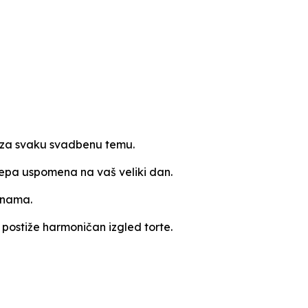
n za svaku svadbenu temu.
ijepa uspomena na vaš veliki dan.
tinama.
 postiže harmoničan izgled torte.