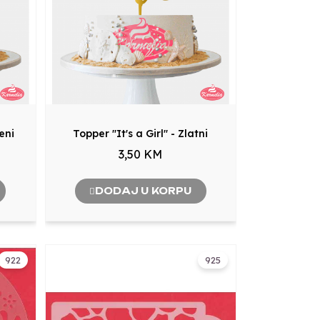
reni
Topper "It's a Girl" - Zlatni
3,50 KM
DODAJ U KORPU
922
925