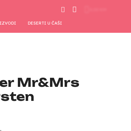
0,00 KM
OIZVODI
DESERTI U ČAŠI
per Mr&Mrs
rsten
a