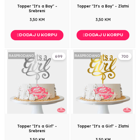
Topper "It's a Boy" -
Topper "It's a Boy" - Zlatni
Srebreni
3,50 KM
3,50 KM
DODAJ U KORPU
DODAJ U KORPU
RASPRODANO
RASPRODANO
699
700
Topper "It's a Girl" -
Topper "It's a Girl" - Zlatni
Srebreni
3,50 KM
3,50 KM