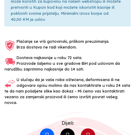
može koristiti za kupovinu na našem webshopu ili možete
pretvoriti u Kupon kod koji možete iskoristiti kasnije ili
pokloniti svome prijatelju. Minimalni iznos korpe od
40,00 KM je uslov.
Plaćanje se vrši gotovinski, prilikom preuzimanja.
Brza dostava ne radi vikendom.
Dostava najkasnije u roku 72 sata.
Proizvode šaljemo u sve gradove BiH pod uslovom da
narudžbu zaprimimo najkasnije do 14 sati.
U slučaju da je vaša roba oštećena, deformisana ili ne
odgovara opisu molimo da nas kontaktirate u roku 24 sata
te da nam pošaljete slike kao dokaz - Mi ćemo vas kontaktirati
vezano za zamjenski proizvod ili ćemo izvršiti povrat vašeg
novca.
Dijeli: