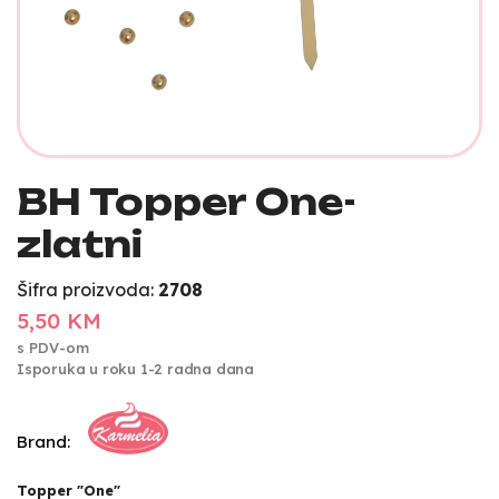
BH Topper One-
zlatni
Šifra proizvoda:
2708
5,50 KM
s PDV-om
Isporuka u roku 1-2 radna dana
Brand:
Topper "One"