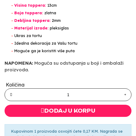
-
Visina toppera:
13cm
-
Boja toppera:
zlatna
-
Debljina toppera:
2mm
-
Materijal izrade:
pleksiglas
-
Ukras za tortu
-
Idealna dekoracija za Vašu tortu
-
Moguće ga je koristiti više puta
NAPOMENA:
Moguća su odstupanja u boji i ambalaži
proizvoda.
Količina
DODAJ U KORPU
Kupovinom 1 proizvoda osvojiti ćete 0,17 KM. Nagrada se