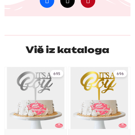
Više iz kataloga
695
696