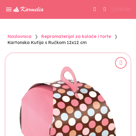
0,00 KM
Naslovnica
Repromaterijal za kolače i torte
Kartonska Kutija s Ručkom 12x12 cm