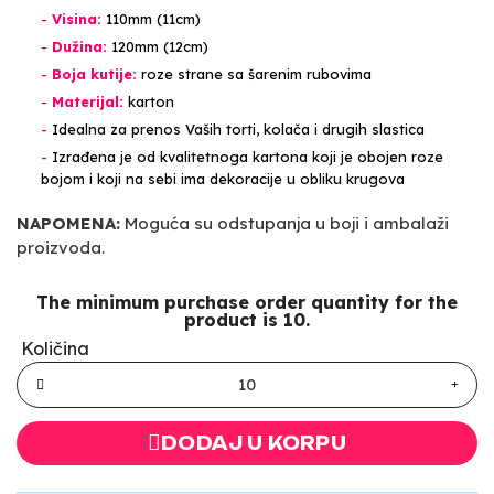
-
Visina:
110mm (11cm)
-
Dužina:
120mm (12cm)
-
Boja kutije:
roze strane sa šarenim rubovima
-
Materijal:
karton
-
Idealna za prenos Vaših torti, kolača i drugih slastica
-
Izrađena je od kvalitetnoga kartona koji je obojen roze
bojom i koji na sebi ima dekoracije u obliku krugova
NAPOMENA:
Moguća su odstupanja u boji i ambalaži
proizvoda.
The minimum purchase order quantity for the
product is 10.
Količina
DODAJ U KORPU