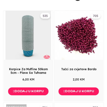
535
705
Korpice Za Muffine 50kom
Tučci za cvjetove Bordo
5cm - Plave Sa Tufnama
6,00 KM
2,00 KM
DODAJ U KORPU
DODAJ U KORPU
RASPRODANO