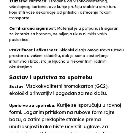
Izuzetna čvrstoća:
Izrađene od visokokvalitetnog,
višeslojnog kartona, ove kutije pružaju stabilnu strukturu
koja štiti vaše dekoracije od pritiska i oštećenja tokom
transporta.
Certificirana sigurnost:
Materijal je u potpunosti siguran
za kontakt sa hranom, ne mijenja ukus ni miris vaših
poslastica.
Praktičnost i efikasnost:
Sklopivi dizajn omogućava uštedu
prostora u vašem skladištu, dok je samo sastavljanje
intuitivno i brzo, što je ključno u frekventnim radnim
okruženjima.
Sastav i uputstva za upotrebu
Visokokvalitetni hromokarton (GC2),
Sastav:
ekološki prihvatljiv i pogodan za reciklažu.
Kutije se isporučuju u ravnoj
Uputstvo za upotrebu:
formi. Laganim pritiskom na rubove formirajte
bazu, a zatim preklopite stranice prema
unutrašnjosti kako biste učvrstili uglove. Za