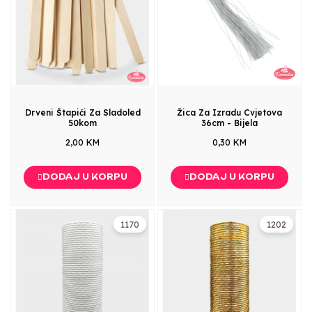
Drveni Štapići Za Sladoled
Žica Za Izradu Cvjetova
50kom
36cm - Bijela
2,00 KM
0,30 KM
DODAJ U KORPU
DODAJ U KORPU
1170
1202