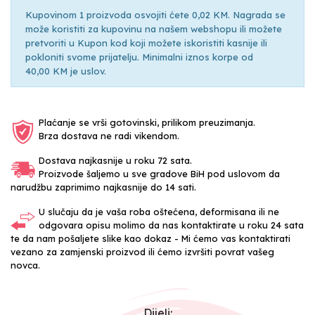
Kupovinom 1 proizvoda osvojiti ćete 0,02 KM. Nagrada se
može koristiti za kupovinu na našem webshopu ili možete
pretvoriti u Kupon kod koji možete iskoristiti kasnije ili
pokloniti svome prijatelju. Minimalni iznos korpe od
40,00 KM je uslov.
Plaćanje se vrši gotovinski, prilikom preuzimanja.
Brza dostava ne radi vikendom.
Dostava najkasnije u roku 72 sata.
Proizvode šaljemo u sve gradove BiH pod uslovom da
narudžbu zaprimimo najkasnije do 14 sati.
U slučaju da je vaša roba oštećena, deformisana ili ne
odgovara opisu molimo da nas kontaktirate u roku 24 sata
te da nam pošaljete slike kao dokaz - Mi ćemo vas kontaktirati
vezano za zamjenski proizvod ili ćemo izvršiti povrat vašeg
novca.
Dijeli: