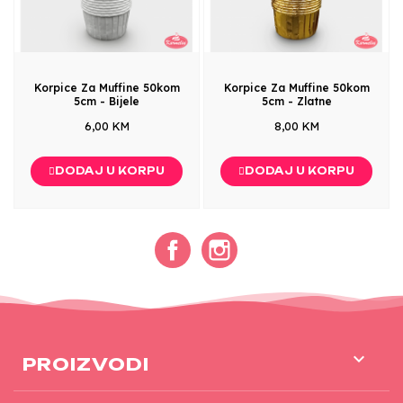
Korpice Za Muffine 50kom
Korpice Za Muffine 50kom
5cm - Bijele
5cm - Zlatne
6,00 KM
8,00 KM
DODAJ U KORPU
DODAJ U KORPU
Facebook
Instagram

PROIZVODI