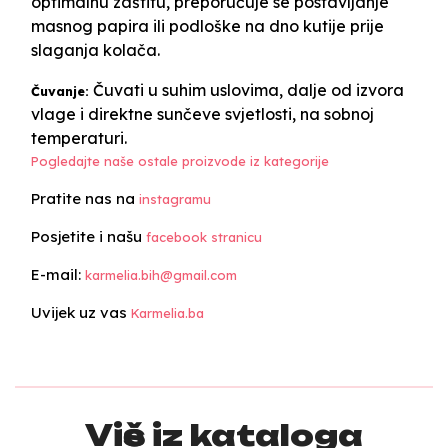
optimalnu zaštitu, preporučuje se postavljanje
masnog papira ili podloške na dno kutije prije
slaganja kolača.
Čuvati u suhim uslovima, dalje od izvora
Čuvanje:
vlage i direktne sunčeve svjetlosti, na sobnoj
temperaturi.
Pogledajte naše ostale proizvode iz kategorije
Pratite nas na
instagramu
Posjetite i našu
facebook stranicu
E-mail:
karmelia.bih@gmail.com
Uvijek uz vas
Karmelia.ba
Više iz kataloga