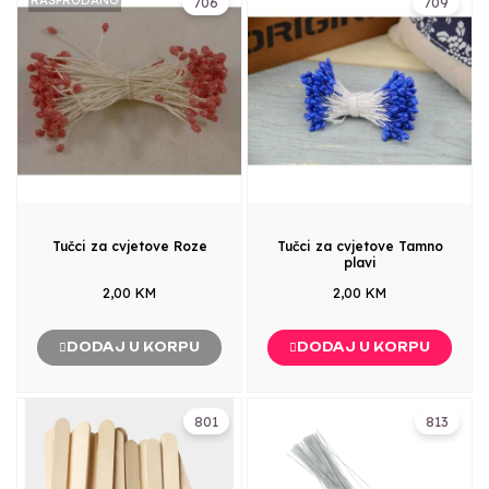
706
709
Tučci za cvjetove Roze
Tučci za cvjetove Tamno
plavi
2,00 KM
2,00 KM
DODAJ U KORPU
DODAJ U KORPU
801
813