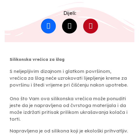
Dijeli:
Silikonska vrećica za šlag
S neljepljivim dizajnom i glatkom površinom,
vrećica za šlag neće uzrokovati lijepljenje kreme za
površinu i štedi vrijeme pri čišćenju nakon upotrebe.
Ono što Vam ova silikonska vrećica može ponuditi
jeste da je napravljena od čvrstoga materijala i da
može izdržati pritisak prilikom ukrašavanja kolača i
torti.
Napravljena je od silikona koji je ekološki prihvatljiv.