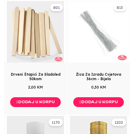
801
813
Drveni Štapići Za Sladoled
Žica Za Izradu Cvjetova
50kom
36cm - Bijela
2,00 KM
0,30 KM
DODAJ U KORPU
DODAJ U KORPU
1170
1202