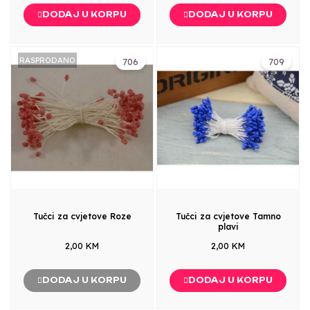
DODAJ U KORPU
DODAJ U KORPU
RASPRODANO
706
709
Tučci za cvjetove Roze
Tučci za cvjetove Tamno
plavi
2,00 KM
2,00 KM
DODAJ U KORPU
DODAJ U KORPU