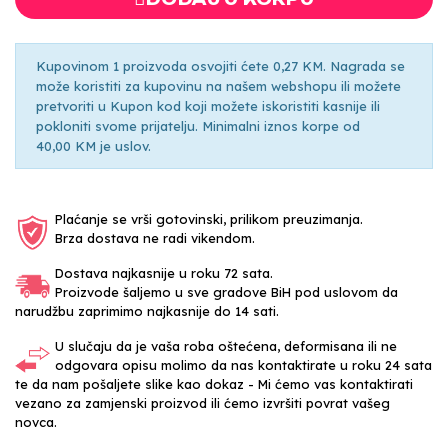
Kupovinom 1 proizvoda osvojiti ćete 0,27 KM. Nagrada se
može koristiti za kupovinu na našem webshopu ili možete
pretvoriti u Kupon kod koji možete iskoristiti kasnije ili
pokloniti svome prijatelju. Minimalni iznos korpe od
40,00 KM je uslov.
Plaćanje se vrši gotovinski, prilikom preuzimanja.
Brza dostava ne radi vikendom.
Dostava najkasnije u roku 72 sata.
Proizvode šaljemo u sve gradove BiH pod uslovom da
narudžbu zaprimimo najkasnije do 14 sati.
U slučaju da je vaša roba oštećena, deformisana ili ne
odgovara opisu molimo da nas kontaktirate u roku 24 sata
te da nam pošaljete slike kao dokaz - Mi ćemo vas kontaktirati
vezano za zamjenski proizvod ili ćemo izvršiti povrat vašeg
novca.