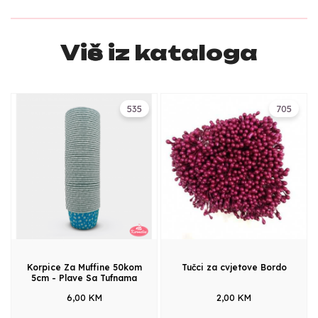
Više iz kataloga
535
705
Korpice Za Muffine 50kom
Tučci za cvjetove Bordo
5cm - Plave Sa Tufnama
6,00 KM
2,00 KM