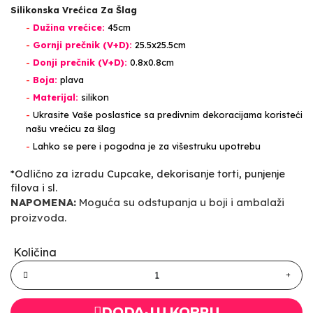
Silikonska Vrećica Za Šlag
-
Dužina vrećice:
45cm
-
Gornji prečnik (V+D):
25.5x25.5cm
-
Donji prečnik (V+D):
0.8x0.8cm
-
Boja:
plava
-
Materijal:
silikon
-
Ukrasite Vaše poslastice sa predivnim dekoracijama koristeći
našu vrećicu za šlag
-
Lahko se pere i pogodna je za višestruku upotrebu
*Odlično za izradu Cupcake, dekorisanje torti, punjenje
filova i sl.
NAPOMENA:
Moguća su odstupanja u boji i ambalaži
proizvoda.
Količina
DODAJ U KORPU