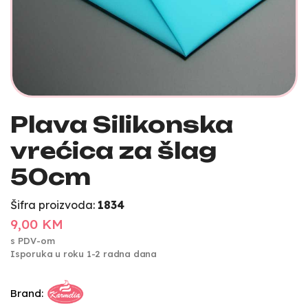
Plava Silikonska
vrećica za šlag
50cm
Šifra proizvoda:
1834
9,00 KM
s PDV-om
Isporuka u roku 1-2 radna dana
Brand: