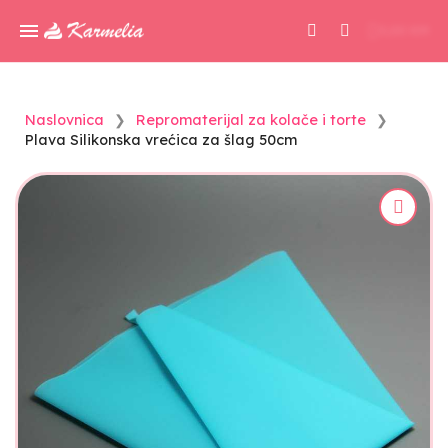
0,00 KM
Naslovnica
Repromaterijal za kolače i torte
Plava Silikonska vrećica za šlag 50cm