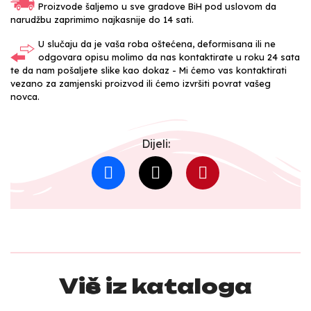
Proizvode šaljemo u sve gradove BiH pod uslovom da
narudžbu zaprimimo najkasnije do 14 sati.
U slučaju da je vaša roba oštećena, deformisana ili ne
odgovara opisu molimo da nas kontaktirate u roku 24 sata
te da nam pošaljete slike kao dokaz - Mi ćemo vas kontaktirati
vezano za zamjenski proizvod ili ćemo izvršiti povrat vašeg
novca.
Dijeli:
Više iz kataloga