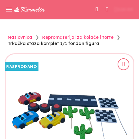
0,00 KM
Naslovnica
Repromaterijal za kolače i torte
Trkačka staza komplet 1/1 fondan figura
RASPRODANO