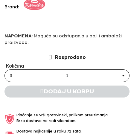
Brand:
NAPOMENA:
Moguća su odstupanja u boji i ambalaži
proizvoda.
Rasprodano
Količina
DODAJ U KORPU
Plaćanje se vrši gotovinski, prilikom preuzimanja.
Brza dostava ne radi vikendom.
Dostava najkasnije u roku 72 sata.