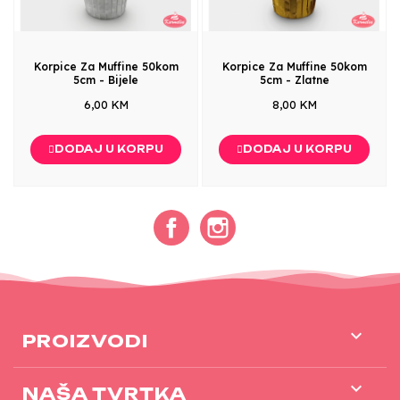
Korpice Za Muffine 50kom
Korpice Za Muffine 50kom
5cm - Bijele
5cm - Zlatne
6,00 KM
8,00 KM
DODAJ U KORPU
DODAJ U KORPU
Facebook
Instagram

PROIZVODI

NAŠA TVRTKA