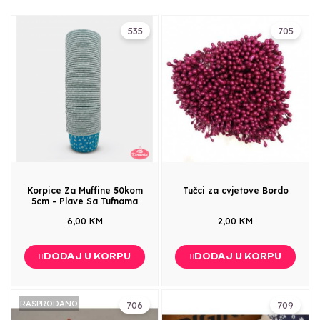
535
705
Korpice Za Muffine 50kom
Tučci za cvjetove Bordo
5cm - Plave Sa Tufnama
6,00 KM
2,00 KM
DODAJ U KORPU
DODAJ U KORPU
RASPRODANO
706
709