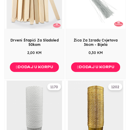
Drveni Štapići Za Sladoled
Žica Za Izradu Cvjetova
50kom
36cm - Bijela
2,00 KM
0,30 KM
DODAJ U KORPU
DODAJ U KORPU
1170
1202