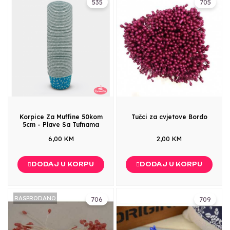
535
705
Korpice Za Muffine 50kom
Tučci za cvjetove Bordo
5cm - Plave Sa Tufnama
6,00 KM
2,00 KM
DODAJ U KORPU
DODAJ U KORPU
RASPRODANO
706
709