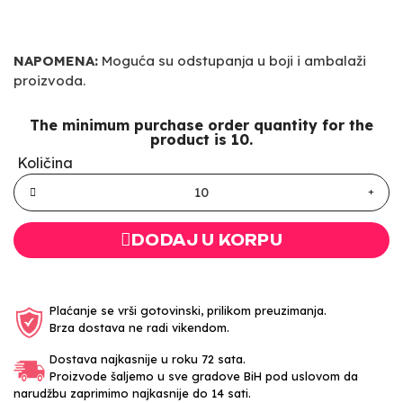
NAPOMENA:
Moguća su odstupanja u boji i ambalaži
proizvoda.
The minimum purchase order quantity for the
product is 10.
Količina
DODAJ U KORPU
Plaćanje se vrši gotovinski, prilikom preuzimanja.
Brza dostava ne radi vikendom.
Dostava najkasnije u roku 72 sata.
Proizvode šaljemo u sve gradove BiH pod uslovom da
narudžbu zaprimimo najkasnije do 14 sati.