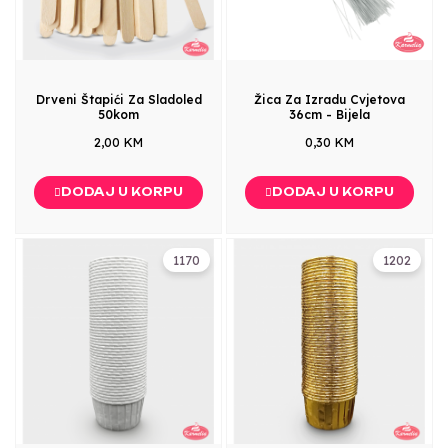
Drveni Štapići Za Sladoled
Žica Za Izradu Cvjetova
50kom
36cm - Bijela
2,00 KM
0,30 KM
DODAJ U KORPU
DODAJ U KORPU
1170
1202