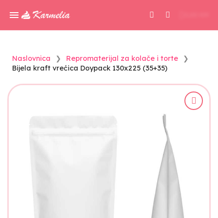
0,00 KM
Naslovnica
Repromaterijal za kolače i torte
Bijela kraft vrećica Doypack 130x225 (35+35)