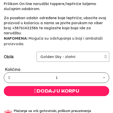
Prilikom On-line narudžbi toppere/leptiriće šaljemo
slučajnim odabirom.
Za poseban odabir određene boje leptirića; ubacite ovaj
proizvod u košaricu a nama se javite porukom na viber
broj: +38761422586 te naglasite koja boja ide za
narudžbu.
NAPOMENA:
Moguća su odstupanja u boji i ambalaži
proizvoda.
Oblik
Količina
DODAJ U KORPU
Plaćanje se vrši gotovinski, prilikom preuzimanja.