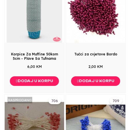
Korpice Za Muffine 50kom
Tučci za cvjetove Bordo
5cm - Plave Sa Tufnama
6,00 KM
2,00 KM
DODAJ U KORPU
DODAJ U KORPU
RASPRODANO
706
709