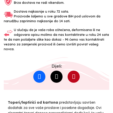
Brza dostava ne radi vikendom.
Dostava najkasnije u roku 72 sata.
Proizvode šaljemo u sve gradove BiH pod uslovom da
narudžbu zaprimimo najkasnije do 14 sati.
U slučaju da je vaša roba oštećena, deformisana ili ne
odgovara opisu molimo da nas kontaktirate u roku 24 sata
te da nam pošaljete slike kao dokaz - Mi ćemo vas kontaktirati
vezano za zamjenski proizvod ili ćemo izvršiti povrat vašeg
novca.
Dijeli:
Toperi/leptirići od kartona
predstavljaju savršen
dodatak za sve vaše proslave i posebne događaje. Ovi
elegantni toperi donose personalizirani dodir koji će vašu