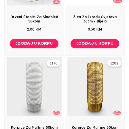
Drveni Štapići Za Sladoled
Žica Za Izradu Cvjetova
50kom
36cm - Bijela
2,00 KM
0,30 KM
DODAJ U KORPU
DODAJ U KORPU
1170
1202
Korpice Za Muffine 50kom
Korpice Za Muffine 50kom