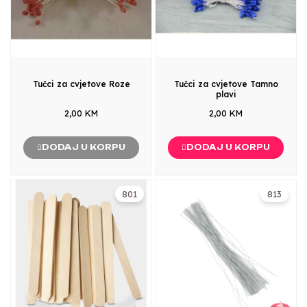
Tučci za cvjetove Roze
Tučci za cvjetove Tamno
plavi
2,00 KM
2,00 KM
DODAJ U KORPU
DODAJ U KORPU
801
813