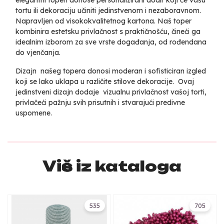
tortu ili dekoraciju učiniti jedinstvenom i nezaboravnom.
Napravljen od visokokvalitetnog kartona. Naš toper
kombinira estetsku privlačnost s praktičnošću, čineći ga
idealnim izborom za sve vrste događanja, od rođendana
do vjenčanja.
Dizajn našeg topera donosi moderan i sofisticiran izgled
koji se lako uklapa u različite stilove dekoracije. Ovaj
jedinstveni dizajn dodaje vizualnu privlačnost vašoj torti,
privlačeći pažnju svih prisutnih i stvarajući predivne
uspomene.
Više iz kataloga
535
705