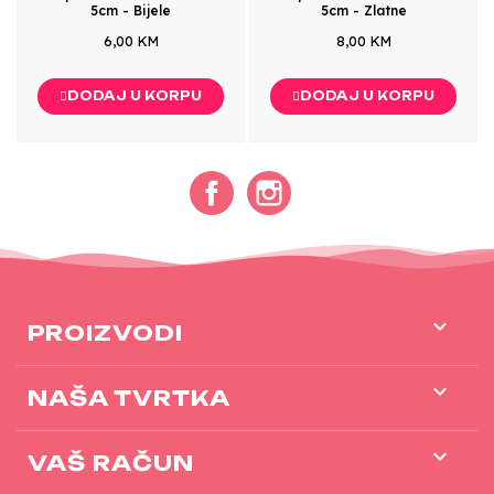
5cm - Bijele
5cm - Zlatne
6,00 KM
8,00 KM
DODAJ U KORPU
DODAJ U KORPU
Facebook
Instagram

PROIZVODI

NAŠA TVRTKA

VAŠ RAČUN