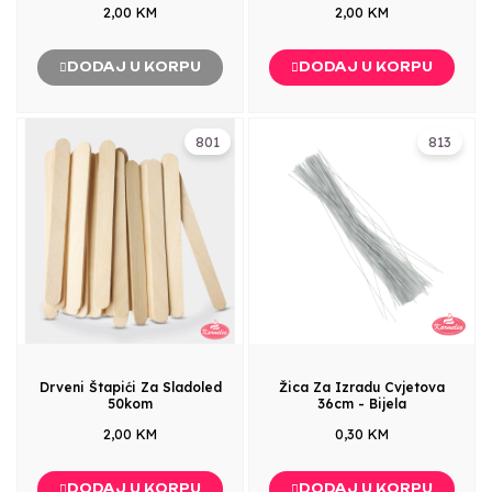
2,00 KM
2,00 KM
DODAJ U KORPU
DODAJ U KORPU
801
813
Drveni Štapići Za Sladoled
Žica Za Izradu Cvjetova
50kom
36cm - Bijela
2,00 KM
0,30 KM
DODAJ U KORPU
DODAJ U KORPU