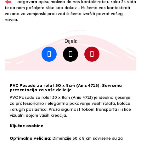
odgovara opisu molimo da nas kontaktirate u roku 24 sata
te da nam pošaljete slike kao dokaz - Mi ćemo vas kontaktirati
vezano za zamjenski proizvod ili ćemo izvršiti povrat vašeg
novca.
Dijeli:
PVC Posuda za rolat 30 x 8cm (Anis 4713): Savršena
prezentacija za vaše delicije
PVC Posuda za rolat 30 x 8cm (Anis 4713) je idealno rješenje
za profesionalno i elegantno pakovanje vaših rolata, kolača
i drugih poslastica. Pruža sigurnost tokom transporta i ističe
vizualni dojam vaših kreacija.
Ključne osobine
Optimalna veličina:
Dimenzije 30 x 8 cm savršene su za