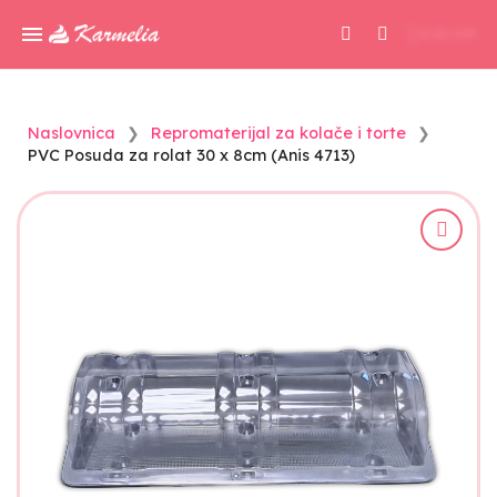
0,00 KM
Naslovnica
Repromaterijal za kolače i torte
PVC Posuda za rolat 30 x 8cm (Anis 4713)