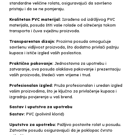
standardne veličine rolata, osiguravajući da savršeno
pristaju i da se ne pomjeraju.
Kvalitetan PVC materijal:
Izrađena od izdržljivog PVC
materijala, posuda štiti vaše rolade od oštećenja tokom
transporta i čuva svježinu proizvoda.
Transparentan dizajn:
Prozirna posuda omogućuje
savršenu vidljivost proizvoda, što dodatno privlači pažnju
kupaca i ističe izgled vaših poslastica.
Praktično pakovanje:
Jednostavna za upotrebu i
zatvaranje, ova posuda olakšava pakovanje i prezentaciju
vaših proizvoda, štedeći vam vrijeme i trud.
Profesionalan izgled:
Pruža profesionalan i uredan izgled
vašim proizvodima, što je ključno za privlačenje kupaca i
izgradnju povjerenja u vaš brend.
Sastav i uputstva za upotrebu
Sastav:
PVC (polivinil klorid)
Uputstvo za upotrebu:
Pažljivo postavite rolat u posudu.
Zatvorite posudu osiguravajući da je poklopac čvrsto