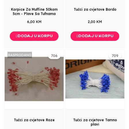
Korpice Za Muffine 50kom
Tučci za cvjetove Bordo
5cm - Plave Sa Tufnama
6,00 KM
2,00 KM
DODAJ U KORPU
DODAJ U KORPU
RASPRODANO
706
709
Tučci za cvjetove Roze
Tučci za cvjetove Tamno
plavi