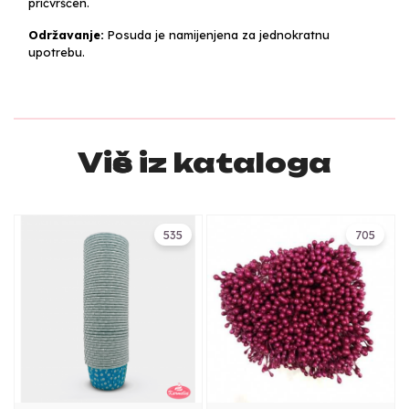
pričvršćen.
Održavanje:
Posuda je namijenjena za jednokratnu
upotrebu.
Više iz kataloga
535
705