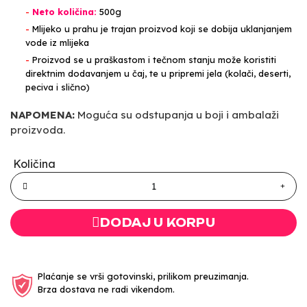
-
Neto količina:
500g
-
Mlijeko u prahu je trajan proizvod koji se dobija uklanjanjem
vode iz mlijeka
-
Proizvod se u praškastom i tečnom stanju može koristiti
direktnim dodavanjem u čaj, te u pripremi jela (kolači, deserti,
peciva i slično)
NAPOMENA:
Moguća su odstupanja u boji i ambalaži
proizvoda.
Količina
DODAJ U KORPU
Plaćanje se vrši gotovinski, prilikom preuzimanja.
Brza dostava ne radi vikendom.