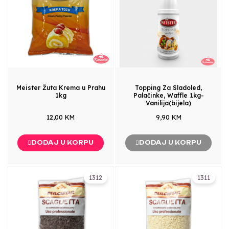
Meister Žuta Krema u Prahu
Topping Za Sladoled,
1kg
Palačinke, Waffle 1kg-
Vanilija(bijela)
12,00 KM
9,90 KM
DODAJ U KORPU
DODAJ U KORPU
1312
1311