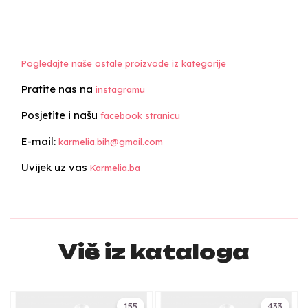
Pogledajte naše ostale proizvode iz kategorije
Pratite nas na
instagramu
Posjetite i našu
facebook stranicu
E-mail:
karmelia.bih@gmail.com
Uvijek uz vas
Karmelia.ba
Više iz kataloga
155
433