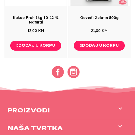
Kakao Prah 1kg 10-12 %
Goveđi Želatin 500g
Natural
12,00 KM
21,00 KM
DODAJ U KORPU
DODAJ U KORPU
Facebook
Instagram

PROIZVODI

NAŠA TVRTKA