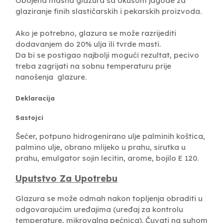
Obojena masna glazura sa okusom jagode za
glaziranje finih slastičarskih i pekarskih proizvoda.
Ako je potrebno, glazura se može razrijediti
dodavanjem do 20% ulja ili tvrde masti.
Da bi se postigao najbolji mogući rezultat, pecivo
treba zagrijati na sobnu temperaturu prije
nanošenja glazure.
Deklaracija
Sastojci
Šećer, potpuno hidrogenirano ulje palminih koštica,
palmino ulje, obrano mlijeko u prahu, sirutka u
prahu, emulgator sojin lecitin, arome, bojilo E 120.
Uputstvo Za Upotrebu
Glazura se može odmah nakon topljenja obraditi u
odgovarajućim uređajima (uređaj za kontrolu
temperature, mikrovalna pećnica). Čuvati na suhom