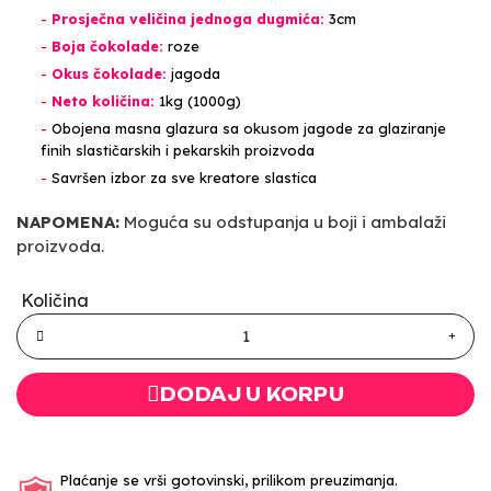
-
Prosječna veličina jednoga dugmića:
3cm
-
Boja čokolade:
roze
-
Okus čokolade:
jagoda
-
Neto količina:
1kg (1000g)
-
Obojena masna glazura sa okusom jagode za glaziranje
finih slastičarskih i pekarskih proizvoda
-
Savršen izbor za sve kreatore slastica
NAPOMENA:
Moguća su odstupanja u boji i ambalaži
proizvoda.
Količina
DODAJ U KORPU
Plaćanje se vrši gotovinski, prilikom preuzimanja.