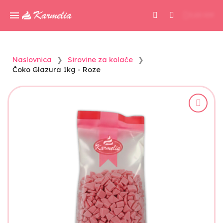
0,00 KM
Naslovnica
Sirovine za kolače
Čoko Glazura 1kg - Roze