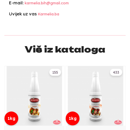
E-mail:
karmelia.bih@gmail.com
Uvijek uz vas
Karmelia.ba
Više iz kataloga
155
433
1kg
1kg