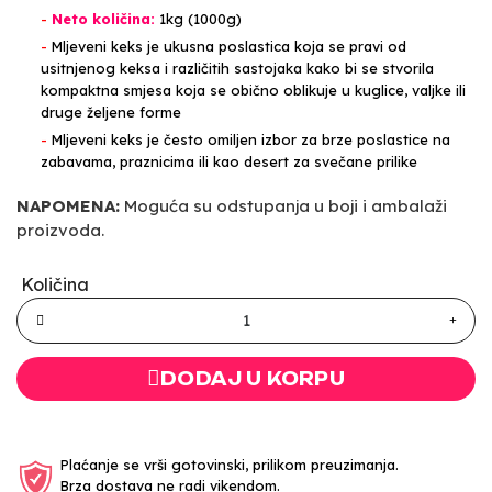
-
Neto količina:
1kg (1000g)
-
Mljeveni keks je ukusna poslastica koja se pravi od
usitnjenog keksa i različitih sastojaka kako bi se stvorila
kompaktna smjesa koja se obično oblikuje u kuglice, valjke ili
druge željene forme
-
Mljeveni keks je često omiljen izbor za brze poslastice na
zabavama, praznicima ili kao desert za svečane prilike
NAPOMENA:
Moguća su odstupanja u boji i ambalaži
proizvoda.
Količina
DODAJ U KORPU
Plaćanje se vrši gotovinski, prilikom preuzimanja.
Brza dostava ne radi vikendom.