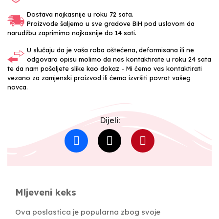
Dostava najkasnije u roku 72 sata.
Proizvode šaljemo u sve gradove BiH pod uslovom da
narudžbu zaprimimo najkasnije do 14 sati.
U slučaju da je vaša roba oštećena, deformisana ili ne
odgovara opisu molimo da nas kontaktirate u roku 24 sata
te da nam pošaljete slike kao dokaz - Mi ćemo vas kontaktirati
vezano za zamjenski proizvod ili ćemo izvršiti povrat vašeg
novca.
Dijeli:
Mljeveni keks
Ova poslastica je popularna zbog svoje