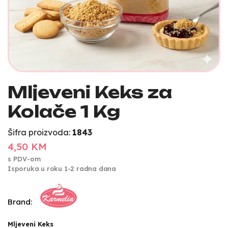
Mljeveni Keks za
Kolače 1 Kg
Šifra proizvoda:
1843
4,50 KM
s PDV-om
Isporuka u roku 1-2 radna dana
Brand:
Mljeveni Keks