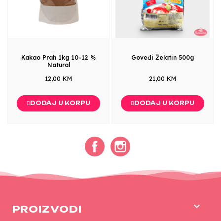
Kakao Prah 1kg 10-12 %
Goveđi Želatin 500g
Natural
12,00 KM
21,00 KM
DODAJ U KORPU
DODAJ U KORPU
Facebook
Instagram

PROIZVODI