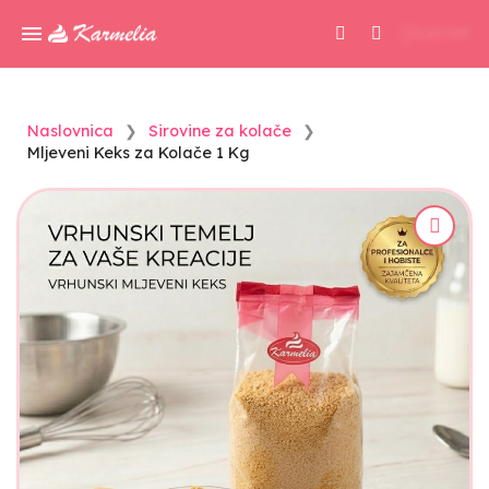
0,00 KM
Naslovnica
Sirovine za kolače
Mljeveni Keks za Kolače 1 Kg