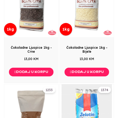
1kg
1kg
Čokoladne Ljuspice 1kg -
Čokoladne Ljuspice 1kg -
Crne
Bijele
13,00 KM
13,00 KM
DODAJ U KORPU
DODAJ U KORPU
1233
1374