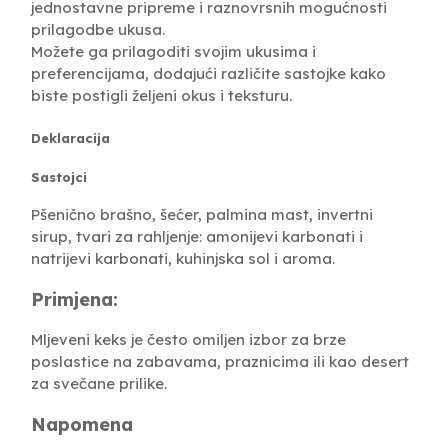
jednostavne pripreme i raznovrsnih mogućnosti
prilagodbe ukusa.
Možete ga prilagoditi svojim ukusima i
preferencijama, dodajući različite sastojke kako
biste postigli željeni okus i teksturu.
Deklaracija
Sastojci
Pšenično brašno, šećer, palmina mast, invertni
sirup, tvari za rahljenje: amonijevi karbonati i
natrijevi karbonati, kuhinjska sol i aroma.
Primjena:
Mljeveni keks je često omiljen izbor za brze
poslastice na zabavama, praznicima ili kao desert
za svečane prilike.
Napomena