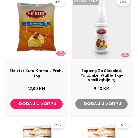
RASPRODANO
435
704
Meister Žuta Krema u Prahu
Topping Za Sladoled,
1kg
Palačinke, Waffle 1kg-
Vanilija(bijela)
12,00 KM
9,90 KM
DODAJ U KORPU
DODAJ U KORPU
1312
1311