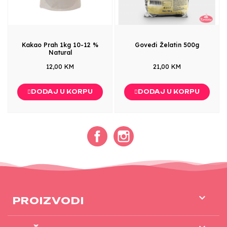
Kakao Prah 1kg 10-12 %
Goveđi Želatin 500g
Natural
12,00 KM
21,00 KM
DODAJ U KORPU
DODAJ U KORPU
Facebook
Instagram

PROIZVODI