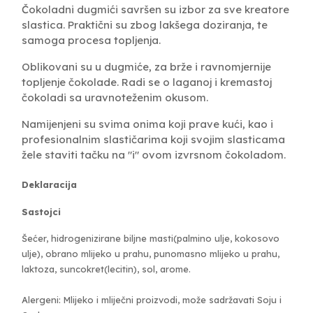
Čokoladni dugmići savršen su izbor za sve kreatore
slastica. Praktični su zbog lakšega doziranja, te
samoga procesa topljenja.
Oblikovani su u dugmiće, za brže i ravnomjernije
topljenje čokolade. Radi se o laganoj i kremastoj
čokoladi sa uravnoteženim okusom.
Namijenjeni su svima onima koji prave kući, kao i
profesionalnim slastičarima koji svojim slasticama
žele staviti tačku na "i" ovom izvrsnom čokoladom.
Deklaracija
Sastojci
Šećer, hidrogenizirane biljne masti(palmino ulje, kokosovo
ulje), obrano mlijeko u prahu, punomasno mlijeko u prahu,
laktoza, suncokret(lecitin), sol, arome.
Alergeni: Mlijeko i mliječni proizvodi, može sadržavati Soju i