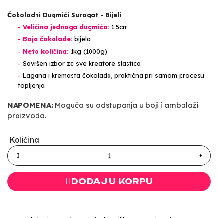
Čokoladni Dugmići Surogat - Bijeli
-
Veličina jednoga dugmića:
1.5cm
-
Boja čokolade:
bijela
-
Neto količina:
1kg (1000g)
-
Savršen izbor za sve kreatore slastica
-
Lagana i kremasta čokolada, praktična pri samom procesu
topljenja
NAPOMENA:
Moguća su odstupanja u boji i ambalaži
proizvoda.
Količina
DODAJ U KORPU