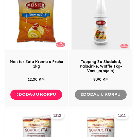
Meister Žuta Krema u Prahu
Topping Za Sladoled,
1kg
Palačinke, Waffle 1kg-
Vanilija(bijela)
12,00 KM
9,90 KM
DODAJ U KORPU
DODAJ U KORPU
1312
1311