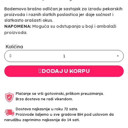
Bademovo brašno odličan je sastojak za izradu pekarskih
proizvoda i raznih slatkih poslastica jer daje sočnost i
slatkasto orašasti okus.
NAPOMENA:
Moguća su odstupanja u boji i ambalaži
proizvoda.
Količina
DODAJ U KORPU
Plaćanje se vrši gotovinski, prilikom preuzimanja.
Brza dostava ne radi vikendom.
Dostava najkasnije u roku 72 sata.
Proizvode šaljemo u sve gradove BiH pod uslovom da
narudžbu zaprimimo najkasnije do 14 sati.