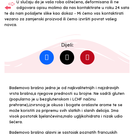
U slučaju da je vaša roba oštećena, deformisana ili ne
odgovara opisu molimo da nas kontaktirate u roku 24 sata
te da nam pošaljete slike kao dokaz - Mi ćemo vas kontaktirati
vezano za zamjenski proizvod ili ćemo izvršiti povrat vašeg
novca.
Dijeli:
Bademovo brašno jedna je od najkvalitetnijih i najzdravijih
vrsta brašna,a njegove prednosti su brojne. Ne sadrži gluten
(popularno je u bezglutenskom i LCHF načinu
prehrane),izvrsnog je okusa i bogate orašaste arome te se
može koristiti za pripremu svih slatkih i slanih delicija. Ima
visok postotak bjelančevina,malo ugljikohidrata i nizak udio
šećera.
Bademovo brašno glavni je sastojak poznatih francuskih