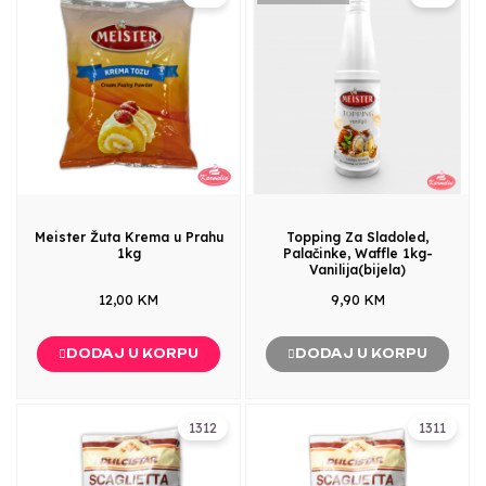
Meister Žuta Krema u Prahu
Topping Za Sladoled,
1kg
Palačinke, Waffle 1kg-
Vanilija(bijela)
12,00 KM
9,90 KM
DODAJ U KORPU
DODAJ U KORPU
1312
1311