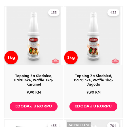
155
433
1kg
1kg
Topping Za Sladoled,
Topping Za Sladoled,
Palačinke, Waffle 1kg-
Palačinke, Waffle 1kg-
Karamel
Jagoda
9,90 KM
9,90 KM
DODAJ U KORPU
DODAJ U KORPU
RASPRODANO
435
704