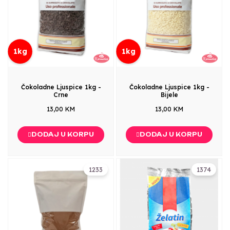
1kg
1kg
Čokoladne Ljuspice 1kg -
Čokoladne Ljuspice 1kg -
Crne
Bijele
13,00 KM
13,00 KM
DODAJ U KORPU
DODAJ U KORPU
1233
1374