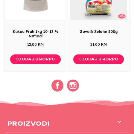
Kakao Prah 1kg 10-12 %
Goveđi Želatin 500g
Natural
12,00 KM
21,00 KM
DODAJ U KORPU
DODAJ U KORPU
Facebook
Instagram

PROIZVODI