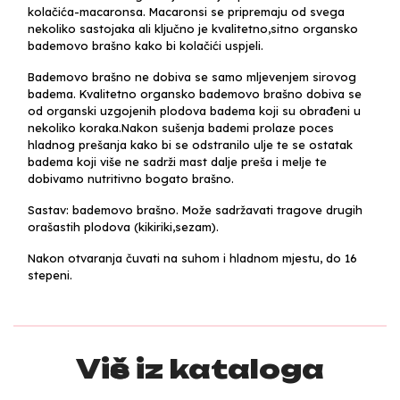
kolačića-macaronsa. Macaronsi se pripremaju od svega
nekoliko sastojaka ali ključno je kvalitetno,sitno organsko
bademovo brašno kako bi kolačići uspjeli.
Bademovo brašno ne dobiva se samo mljevenjem sirovog
badema. Kvalitetno organsko bademovo brašno dobiva se
od organski uzgojenih plodova badema koji su obrađeni u
nekoliko koraka.Nakon sušenja bademi prolaze poces
hladnog prešanja kako bi se odstranilo ulje te se ostatak
badema koji više ne sadrži mast dalje preša i melje te
dobivamo nutritivno bogato brašno.
Sastav: bademovo brašno. Može sadržavati tragove drugih
orašastih plodova (kikiriki,sezam).
Nakon otvaranja čuvati na suhom i hladnom mjestu, do 16
stepeni.
Više iz kataloga