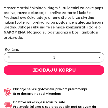
Master Martini čokoladni dugmići su idealni za cake pops
prelive, razne dekoracije i prelive za torte i kolače.
Prednost ove čokolade je u tome što se brzo stvrdne
nakon topljenja i prelivanja pa poslastice izgledaju lijepo i
uredno. Jako je i ukusna te se može konzumirati i za jelo.
NAPOMENA:
Moguća su odstupanja u boji i ambalaži
proizvoda.
Količina
DODAJ U KORPU
Plaćanje se vrši gotovinski, prilikom preuzimanja.
Brza dostava ne radi vikendom.
Dostava najkasnije u roku 72 sata.
Proizvode šaljemo u sve gradove BiH pod uslovom da