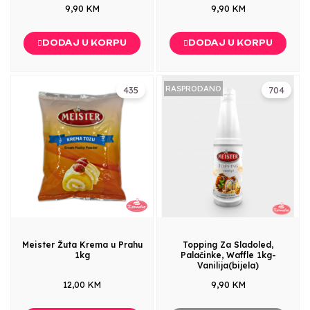
9,90 KM
9,90 KM
DODAJ U KORPU
DODAJ U KORPU
RASPRODANO
435
704
Meister Žuta Krema u Prahu
Topping Za Sladoled,
1kg
Palačinke, Waffle 1kg-
Vanilija(bijela)
12,00 KM
9,90 KM