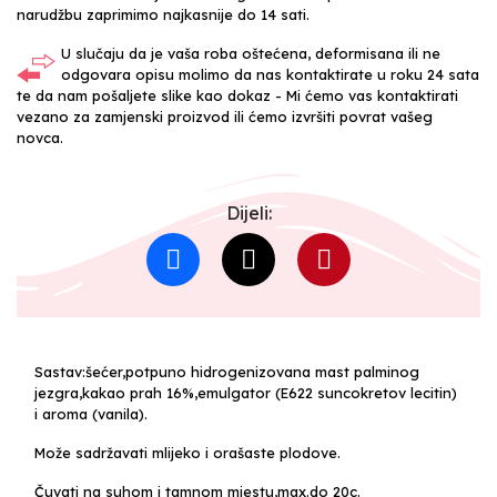
narudžbu zaprimimo najkasnije do 14 sati.
U slučaju da je vaša roba oštećena, deformisana ili ne
odgovara opisu molimo da nas kontaktirate u roku 24 sata
te da nam pošaljete slike kao dokaz - Mi ćemo vas kontaktirati
vezano za zamjenski proizvod ili ćemo izvršiti povrat vašeg
novca.
Dijeli:
Sastav:šećer,potpuno hidrogenizovana mast palminog
jezgra,kakao prah 16%,emulgator (E622 suncokretov lecitin)
i aroma (vanila).
Može sadržavati mlijeko i orašaste plodove.
Čuvati na suhom i tamnom mjestu,max.do 20c.