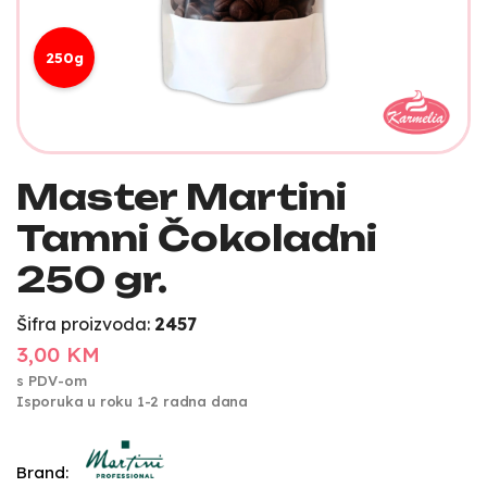
250g
Master Martini
Tamni Čokoladni
250 gr.
Šifra proizvoda:
2457
3,00 KM
s PDV-om
Isporuka u roku 1-2 radna dana
Brand: