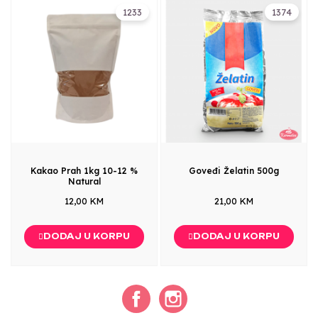
1233
1374
Kakao Prah 1kg 10-12 %
Goveđi Želatin 500g
Natural
12,00 KM
21,00 KM
DODAJ U KORPU
DODAJ U KORPU
Facebook
Instagram