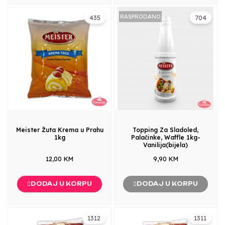
RASPRODANO
435
704
Meister Žuta Krema u Prahu
Topping Za Sladoled,
1kg
Palačinke, Waffle 1kg-
Vanilija(bijela)
12,00 KM
9,90 KM
DODAJ U KORPU
DODAJ U KORPU
1312
1311