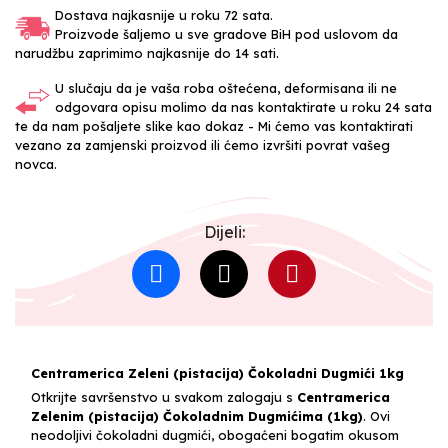
Dostava najkasnije u roku 72 sata.
Proizvode šaljemo u sve gradove BiH pod uslovom da
narudžbu zaprimimo najkasnije do 14 sati.
U slučaju da je vaša roba oštećena, deformisana ili ne
odgovara opisu molimo da nas kontaktirate u roku 24 sata
te da nam pošaljete slike kao dokaz - Mi ćemo vas kontaktirati
vezano za zamjenski proizvod ili ćemo izvršiti povrat vašeg
novca.
Dijeli:
Centramerica Zeleni (pistacija) Čokoladni Dugmići 1kg
Otkrijte savršenstvo u svakom zalogaju s
Centramerica
Zelenim (pistacija) Čokoladnim Dugmićima (1kg)
. Ovi
neodoljivi čokoladni dugmići, obogaćeni bogatim okusom