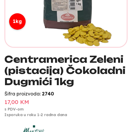
1kg
Centramerica Zeleni
(pistacija) Čokoladni
Dugmići 1kg
Šifra proizvoda:
2740
17,00 KM
s PDV-om
Isporuka u roku 1-2 radna dana