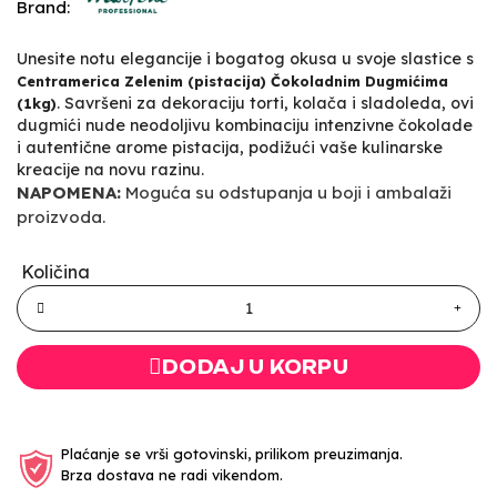
Brand:
Unesite notu elegancije i bogatog okusa u svoje slastice s
Centramerica Zelenim (pistacija) Čokoladnim Dugmićima
. Savršeni za dekoraciju torti, kolača i sladoleda, ovi
(1kg)
dugmići nude neodoljivu kombinaciju intenzivne čokolade
i autentične arome pistacija, podižući vaše kulinarske
kreacije na novu razinu.
NAPOMENA:
Moguća su odstupanja u boji i ambalaži
proizvoda.
Količina
DODAJ U KORPU
Plaćanje se vrši gotovinski, prilikom preuzimanja.
Brza dostava ne radi vikendom.