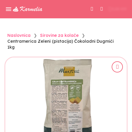
0,00 KM
Naslovnica
Sirovine za kolače
Centramerica Zeleni (pistacija) Čokoladni Dugmići
1kg