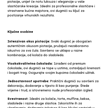
pistacije, unijet će notu luksuza i elegancije u vaše
slastičarske kreacije. Idealni za profesionalne slastičare i
strastvene kućne majstore, ovi dugmići su ključ za
postizanje vrhunskih rezultata.
Ključne osobine
Intenzivan okus pistacije:
Svaki dugmić je obogaćen
autentičnim okusom pistacije, pružajući nezaboravno
iskustvo za sva čula. Savršeno se uklapa u razne
kombinacije, od kolača do sladoleda.
Visokokvalitetna čokolada:
Izrađeni od premium
čokolade, ovi dugmići se tope u ustima, ostavljajući kremasti
i bogati trag. Osigurajte svojim kupcima čokoladni užitak.
Jednostavnost upotrebe:
Praktični dugmići su savršeni za
dekoraciju, dodavanje u tijesto ili kao punjenje. Štede
vrijeme i trud, a istovremeno nude profesionalan izgled.
Svestranost:
Idealni za kolače, torte, muffine, kekse,
sladolede i razne druge slastice. Iskoristite ih za
ukrašavanje, dodavanje teksture ili kao ključni sastojak u