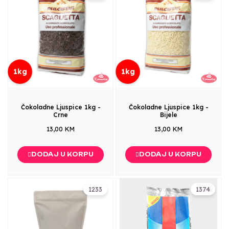
1kg
1kg
Čokoladne Ljuspice 1kg -
Čokoladne Ljuspice 1kg -
Crne
Bijele
13,00 KM
13,00 KM
DODAJ U KORPU
DODAJ U KORPU
1233
1374