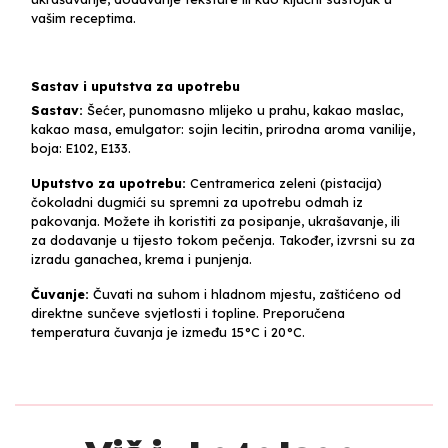
vašim receptima.
Sastav i uputstva za upotrebu
Sastav:
Šećer, punomasno mlijeko u prahu, kakao maslac,
kakao masa, emulgator: sojin lecitin, prirodna aroma vanilije,
boja: E102, E133.
Uputstvo za upotrebu:
Centramerica zeleni (pistacija)
čokoladni dugmići su spremni za upotrebu odmah iz
pakovanja. Možete ih koristiti za posipanje, ukrašavanje, ili
za dodavanje u tijesto tokom pečenja. Također, izvrsni su za
izradu ganachea, krema i punjenja.
Čuvanje:
Čuvati na suhom i hladnom mjestu, zaštićeno od
direktne sunčeve svjetlosti i topline. Preporučena
temperatura čuvanja je između 15°C i 20°C.