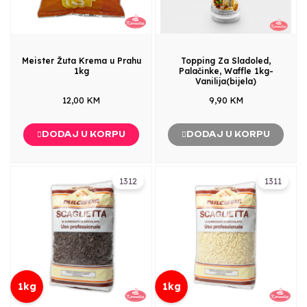
Meister Žuta Krema u Prahu
Topping Za Sladoled,
1kg
Palačinke, Waffle 1kg-
Vanilija(bijela)
12,00 KM
9,90 KM
DODAJ U KORPU
DODAJ U KORPU
1312
1311
1kg
1kg