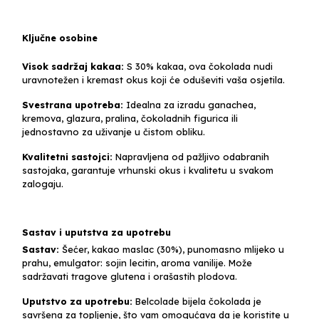
Ključne osobine
Visok sadržaj kakaa:
S 30% kakaa, ova čokolada nudi
uravnotežen i kremast okus koji će oduševiti vaša osjetila.
Svestrana upotreba:
Idealna za izradu ganachea,
kremova, glazura, pralina, čokoladnih figurica ili
jednostavno za uživanje u čistom obliku.
Kvalitetni sastojci:
Napravljena od pažljivo odabranih
sastojaka, garantuje vrhunski okus i kvalitetu u svakom
zalogaju.
Sastav i uputstva za upotrebu
Sastav:
Šećer, kakao maslac (30%), punomasno mlijeko u
prahu, emulgator: sojin lecitin, aroma vanilije. Može
sadržavati tragove glutena i orašastih plodova.
Uputstvo za upotrebu:
Belcolade bijela čokolada je
savršena za topljenje, što vam omogućava da je koristite u