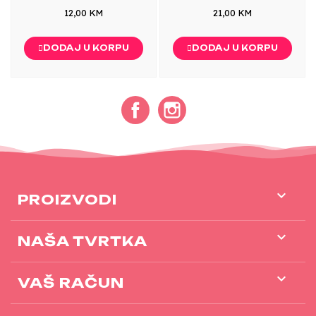
12,00 KM
21,00 KM
DODAJ U KORPU
DODAJ U KORPU
Facebook
Instagram

PROIZVODI

NAŠA TVRTKA

VAŠ RAČUN