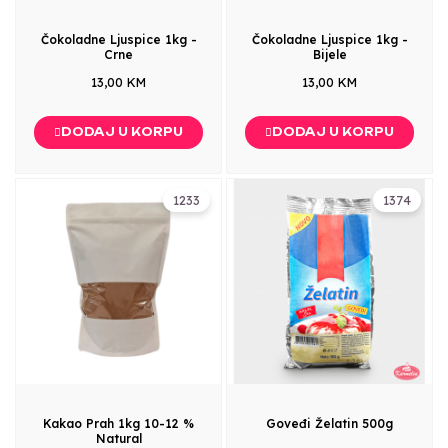
Čokoladne Ljuspice 1kg -
Čokoladne Ljuspice 1kg -
Crne
Bijele
13,00 KM
13,00 KM
DODAJ U KORPU
DODAJ U KORPU
1233
1374
Kakao Prah 1kg 10-12 %
Goveđi Želatin 500g
Natural