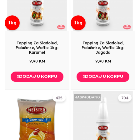
1kg
1kg
Topping Za Sladoled,
Topping Za Sladoled,
Palačinke, Waffle 1kg-
Palačinke, Waffle 1kg-
Karamel
Jagoda
9,90 KM
9,90 KM
DODAJ U KORPU
DODAJ U KORPU
RASPRODANO
435
704