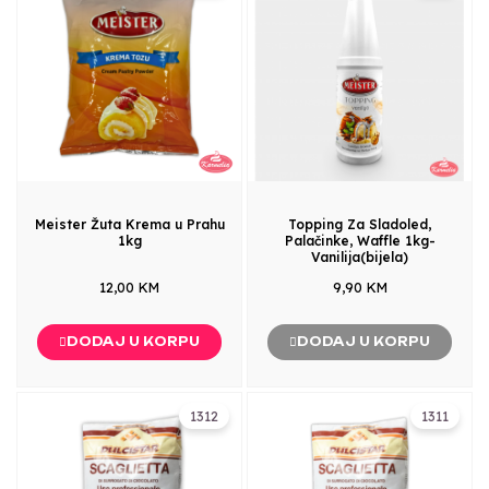
Meister Žuta Krema u Prahu
Topping Za Sladoled,
1kg
Palačinke, Waffle 1kg-
Vanilija(bijela)
12,00 KM
9,90 KM
DODAJ U KORPU
DODAJ U KORPU
1312
1311