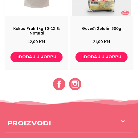
Kakao Prah 1kg 10-12 %
Goveđi Želatin 500g
Natural
12,00 KM
21,00 KM
DODAJ U KORPU
DODAJ U KORPU
Facebook
Instagram

PROIZVODI