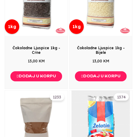
1kg
1kg
Čokoladne Ljuspice 1kg -
Čokoladne Ljuspice 1kg -
Crne
Bijele
13,00 KM
13,00 KM
DODAJ U KORPU
DODAJ U KORPU
1233
1374