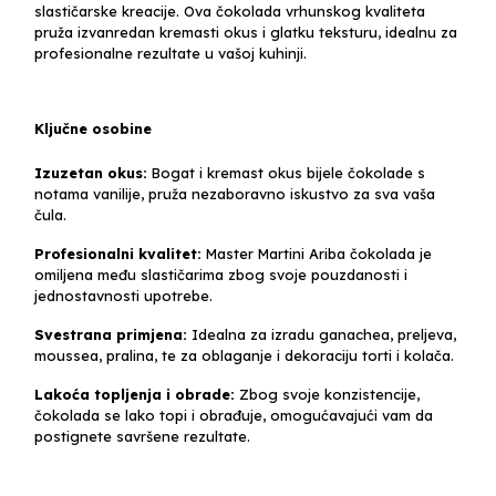
slastičarske kreacije. Ova čokolada vrhunskog kvaliteta
pruža izvanredan kremasti okus i glatku teksturu, idealnu za
profesionalne rezultate u vašoj kuhinji.
Ključne osobine
Izuzetan okus:
Bogat i kremast okus bijele čokolade s
notama vanilije, pruža nezaboravno iskustvo za sva vaša
čula.
Profesionalni kvalitet:
Master Martini Ariba čokolada je
omiljena među slastičarima zbog svoje pouzdanosti i
jednostavnosti upotrebe.
Svestrana primjena:
Idealna za izradu ganachea, preljeva,
moussea, pralina, te za oblaganje i dekoraciju torti i kolača.
Lakoća topljenja i obrade:
Zbog svoje konzistencije,
čokolada se lako topi i obrađuje, omogućavajući vam da
postignete savršene rezultate.