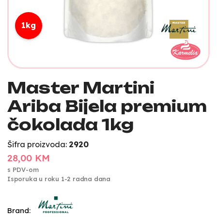
1kg
Master Martini
Ariba Bijela premium
čokolada 1kg
Šifra proizvoda:
2920
28,00 KM
s PDV-om
Isporuka u roku 1-2 radna dana
Brand: