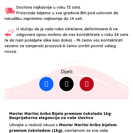
Dostava najkasnije u roku 72 sata.
Proizvode šaljemo u sve gradove BiH pod uslovom da
narudžbu zaprimimo najkasnije do 14 sati.
U slučaju da je vaša roba oštećena, deformisana ili ne
odgovara opisu molimo da nas kontaktirate u roku 24 sata
te da nam pošaljete slike kao dokaz - Mi ćemo vas kontaktirati
vezano za zamjenski proizvod ili ćemo izvršiti povrat vašeg
novca.
Dijeli:
Master Martini Ariba Bijela premium čokolada 1kg:
Besprijekorna elegancija za vaše slastice
Uživajte u raskoši okusa s
Master Martini Ariba bijelom
premium čokoladom (1kg)
, savršenom za sve vaše