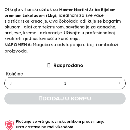
Otkrijte vrhunski užitak sa
Master Martini Ariba Bijelom
, idealnom za sve vaše
premium čokoladom (1kg)
slastičarske kreacije. Ova čokolada odlikuje se bogatim
okusom i glatkom teksturom, savršena je za ganache,
preljeve, kreme i dekoracije. Uživajte u profesionalnoj
kvaliteti i jednostavnošću korištenja.
NAPOMENA:
Moguća su odstupanja u boji i ambalaži
proizvoda.
Rasprodano
Količina
DODAJ U KORPU
Plaćanje se vrši gotovinski, prilikom preuzimanja.
Brza dostava ne radi vikendom.