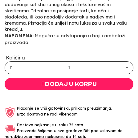
dodavanje sofisticiranog okusa i teksture vašim
slasticama. Idealna za posipanje torti, kolača i
sladoleda, ili kao neodoljiv dodatak u nadjevima i
kremama. Pistacija će unijeti notu luksuza u svaku vašu
kreaciju.
NAPOMENA:
Moguća su odstupanja u boji i ambalaži
proizvoda.
Količina
DODAJ U KORPU
Plaćanje se vrši gotovinski, prilikom preuzimanja.
Brza dostava ne radi vikendom.
Dostava najkasnije u roku 72 sata.
Proizvode šaljemo u sve gradove BiH pod uslovom da
narudžbu zaprimimo najkasnije do 14 sati.