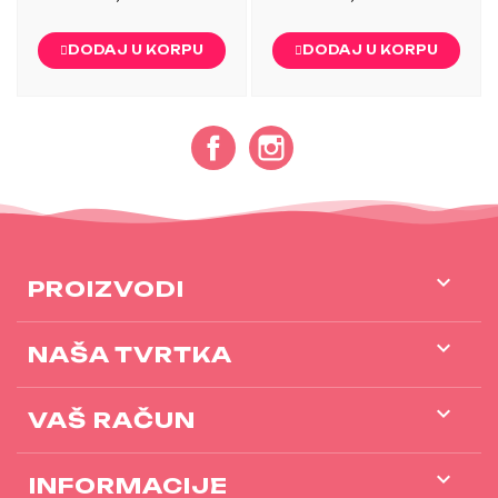
DODAJ U KORPU
DODAJ U KORPU
Facebook
Instagram

PROIZVODI

NAŠA TVRTKA

VAŠ RAČUN
keyboard_arrow_down
INFORMACIJE