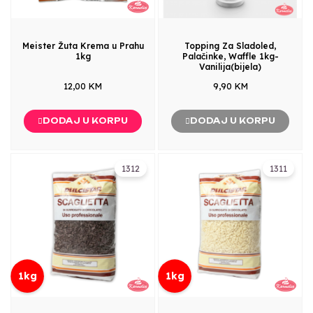
Meister Žuta Krema u Prahu
Topping Za Sladoled,
1kg
Palačinke, Waffle 1kg-
Vanilija(bijela)
12,00 KM
9,90 KM
DODAJ U KORPU
DODAJ U KORPU
1312
1311
1kg
1kg