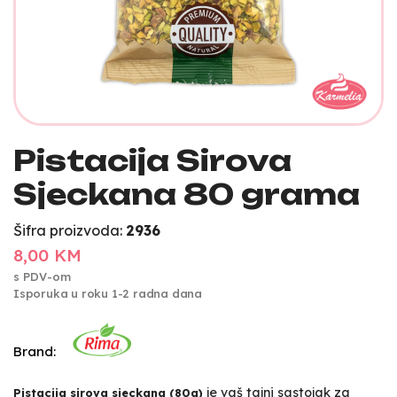
Pistacija Sirova
Sjeckana 80 grama
Šifra proizvoda:
2936
8,00 KM
s PDV-om
Isporuka u roku 1-2 radna dana
Brand:
je vaš tajni sastojak za
Pistacija sirova sjeckana (80g)