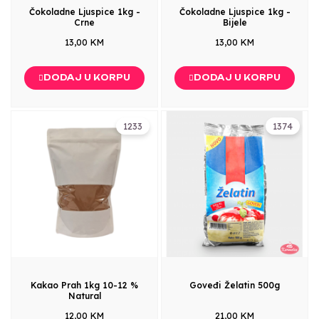
Čokoladne Ljuspice 1kg -
Čokoladne Ljuspice 1kg -
Crne
Bijele
13,00 KM
13,00 KM
DODAJ U KORPU
DODAJ U KORPU
1233
1374
Kakao Prah 1kg 10-12 %
Goveđi Želatin 500g
Natural
12,00 KM
21,00 KM