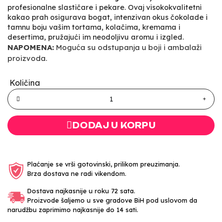
profesionalne slastičare i pekare. Ovaj visokokvalitetni
kakao prah osigurava bogat, intenzivan okus čokolade i
tamnu boju vašim tortama, kolačima, kremama i
desertima, pružajući im neodoljivu aromu i izgled.
NAPOMENA:
Moguća su odstupanja u boji i ambalaži
proizvoda.
Količina
DODAJ U KORPU
Plaćanje se vrši gotovinski, prilikom preuzimanja.
Brza dostava ne radi vikendom.
Dostava najkasnije u roku 72 sata.
Proizvode šaljemo u sve gradove BiH pod uslovom da
narudžbu zaprimimo najkasnije do 14 sati.