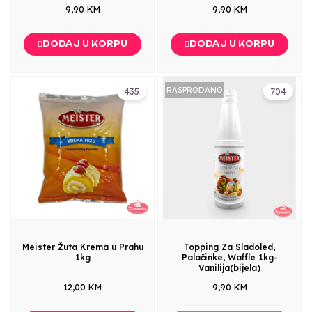
9,90 KM
9,90 KM
DODAJ U KORPU
DODAJ U KORPU
RASPRODANO
435
704
Meister Žuta Krema u Prahu
Topping Za Sladoled,
1kg
Palačinke, Waffle 1kg-
Vanilija(bijela)
12,00 KM
9,90 KM