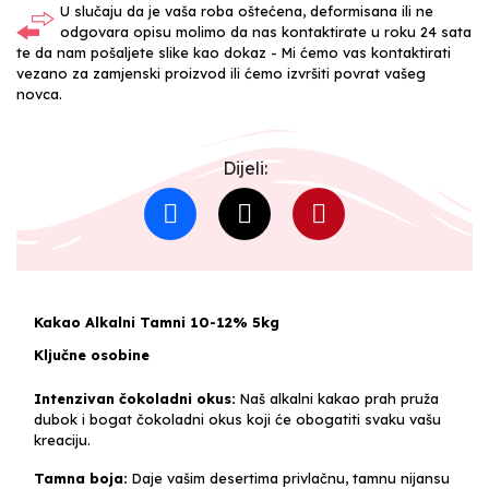
U slučaju da je vaša roba oštećena, deformisana ili ne
odgovara opisu molimo da nas kontaktirate u roku 24 sata
te da nam pošaljete slike kao dokaz - Mi ćemo vas kontaktirati
vezano za zamjenski proizvod ili ćemo izvršiti povrat vašeg
novca.
Dijeli:
Kakao Alkalni Tamni 10-12% 5kg
Ključne osobine
Intenzivan čokoladni okus:
Naš alkalni kakao prah pruža
dubok i bogat čokoladni okus koji će obogatiti svaku vašu
kreaciju.
Tamna boja:
Daje vašim desertima privlačnu, tamnu nijansu