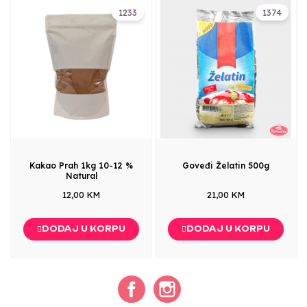
1233
1374
Kakao Prah 1kg 10-12 %
Goveđi Želatin 500g
Natural
12,00 KM
21,00 KM
DODAJ U KORPU
DODAJ U KORPU
Facebook
Instagram