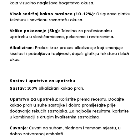
koja vizualno naglašava bogatstvo okusa.
Visok sadržaj kakao maslaca (10-12%):
Osigurava glatku
teksturu i savršenu ravnotežu okusa.
Veliko pakovanje (5kg):
Idealno za profesionalnu
upotrebu u slastičarnicama, pekarama i restoranima.
Alkaliziran:
Prolazi kroz proces alkalizacije koji smanjuje
kiselost i poboljšava topljivost, dajući glatkiju teksturu i blaži
okus.
Sastav i uputstva za upotrebu
Sastav:
100% alkalizirani kakao prah.
Uputstvo za upotrebu:
Koristite prema receptu. Dodajte
kakao prah u suhe sastojke i dobro promiješajte prije
dodavanja tekućih sastojaka. Za najbolje rezultate, koristite
u kombinaciji s drugim kvalitetnim sastojcima.
Čuvanje:
Čuvati na suhom, hladnom i tamnom mjestu, u
dobro zatvorenoj ambalaži.