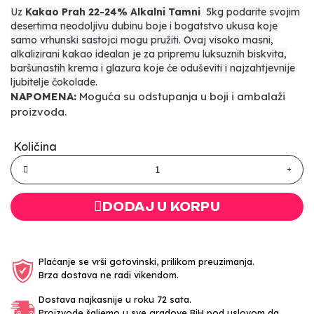
Uz
Kakao Prah 22-24% Alkalni Tamni
5kg podarite svojim
desertima neodoljivu dubinu boje i bogatstvo ukusa koje
samo vrhunski sastojci mogu pružiti. Ovaj visoko masni,
alkalizirani kakao idealan je za pripremu luksuznih biskvita,
baršunastih krema i glazura koje će oduševiti i najzahtjevnije
ljubitelje čokolade.
NAPOMENA:
Moguća su odstupanja u boji i ambalaži
proizvoda.
Količina
DODAJ U KORPU
Plaćanje se vrši gotovinski, prilikom preuzimanja.
Brza dostava ne radi vikendom.
Dostava najkasnije u roku 72 sata.
Proizvode šaljemo u sve gradove BiH pod uslovom da