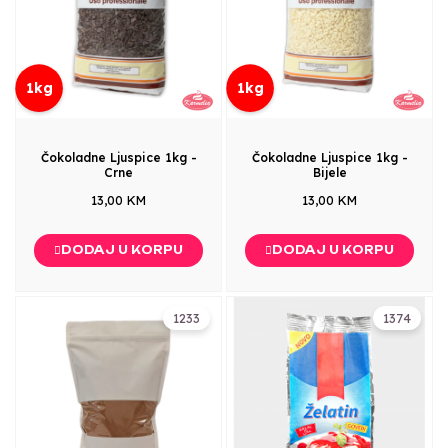
1kg
1kg
Čokoladne Ljuspice 1kg -
Čokoladne Ljuspice 1kg -
Crne
Bijele
13,00 KM
13,00 KM
DODAJ U KORPU
DODAJ U KORPU
1233
1374