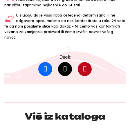
narudžbu zaprimimo najkasnije do 14 sati.
U slučaju da je vaša roba oštećena, deformisana ili ne
odgovara opisu molimo da nas kontaktirate u roku 24 sata
te da nam pošaljete slike kao dokaz - Mi ćemo vas kontaktirati
vezano za zamjenski proizvod ili ćemo izvršiti povrat vašeg
novca.
Dijeli:
Više iz kataloga