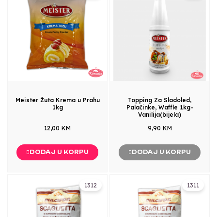
Meister Žuta Krema u Prahu
Topping Za Sladoled,
1kg
Palačinke, Waffle 1kg-
Vanilija(bijela)
12,00 KM
9,90 KM
DODAJ U KORPU
DODAJ U KORPU
1312
1311