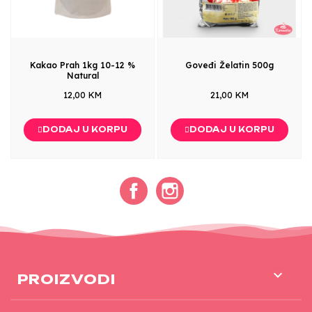
Kakao Prah 1kg 10-12 %
Goveđi Želatin 500g
Natural
12,00 KM
21,00 KM
DODAJ U KORPU
DODAJ U KORPU
Facebook
Instagram

PROIZVODI