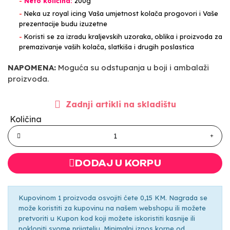
-
Neto količina:
200g
-
Neka uz royal icing Vaša umjetnost kolača progovori i Vaše
prezentacije budu izuzetne
-
Koristi se za izradu kraljevskih uzoraka, oblika i proizvoda za
premazivanje vaših kolača, slatkiša i drugih poslastica
NAPOMENA:
Moguća su odstupanja u boji i ambalaži
proizvoda.
Zadnji artikli na skladištu
Količina
DODAJ U KORPU
Kupovinom 1 proizvoda osvojiti ćete 0,15 KM. Nagrada se
može koristiti za kupovinu na našem webshopu ili možete
pretvoriti u Kupon kod koji možete iskoristiti kasnije ili
pokloniti svome prijatelju. Minimalni iznos korpe od