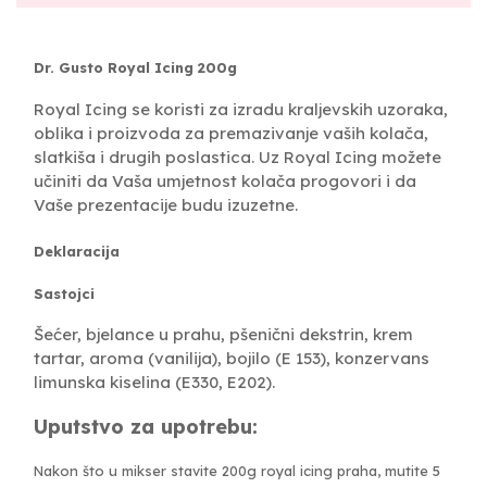
Dr. Gusto Royal Icing 200g
Royal Icing se koristi za izradu kraljevskih uzoraka,
oblika i proizvoda za premazivanje vaših kolača,
slatkiša i drugih poslastica. Uz Royal Icing možete
učiniti da Vaša umjetnost kolača progovori i da
Vaše prezentacije budu izuzetne.
Deklaracija
Sastojci
Šećer, bjelance u prahu, pšenični dekstrin, krem ​​
tartar, aroma (vanilija), bojilo (E 153), konzervans
limunska kiselina (E330, E202).
Uputstvo za upotrebu:
Nakon što u mikser stavite 200g royal icing praha, mutite 5