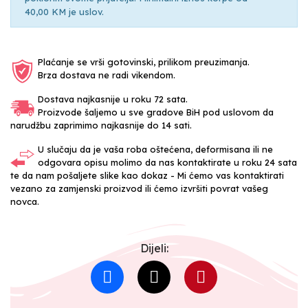
40,00 KM je uslov.
Plaćanje se vrši gotovinski, prilikom preuzimanja.
Brza dostava ne radi vikendom.
Dostava najkasnije u roku 72 sata.
Proizvode šaljemo u sve gradove BiH pod uslovom da
narudžbu zaprimimo najkasnije do 14 sati.
U slučaju da je vaša roba oštećena, deformisana ili ne
odgovara opisu molimo da nas kontaktirate u roku 24 sata
te da nam pošaljete slike kao dokaz - Mi ćemo vas kontaktirati
vezano za zamjenski proizvod ili ćemo izvršiti povrat vašeg
novca.
Dijeli: