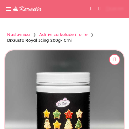
0,00 KM
Naslovnica
Aditivi za kolače i torte
Dr.Gusto Royal Icing 200g- Crni