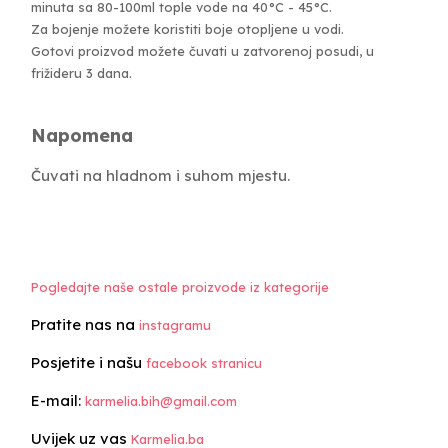
minuta sa 80-100ml tople vode na 40°C - 45°C.
Za bojenje možete koristiti boje otopljene u vodi.
Gotovi proizvod možete čuvati u zatvorenoj posudi, u
frižideru 3 dana.
Napomena
Čuvati na hladnom i suhom mjestu.
Pogledajte naše ostale proizvode iz kategorije
Pratite nas na
instagramu
Posjetite i našu
facebook stranicu
E-mail:
karmelia.bih@gmail.com
Uvijek uz vas
Karmelia.ba