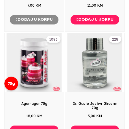
7,00 KM
11,00 KM
DODAJ U KORPU
DODAJ U KORPU
1093
228
75g
Agar-agar 75g
Dr. Gusto Jestivi Glicerin
70g
18,00 KM
5,00 KM