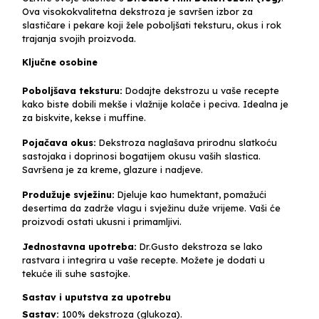
Ova visokokvalitetna dekstroza je savršen izbor za
slastičare i pekare koji žele poboljšati teksturu, okus i rok
trajanja svojih proizvoda.
Ključne osobine
Poboljšava teksturu:
Dodajte dekstrozu u vaše recepte
kako biste dobili mekše i vlažnije kolače i peciva. Idealna je
za biskvite, kekse i muffine.
Pojačava okus:
Dekstroza naglašava prirodnu slatkoću
sastojaka i doprinosi bogatijem okusu vaših slastica.
Savršena je za kreme, glazure i nadjeve.
Produžuje svježinu:
Djeluje kao humektant, pomažući
desertima da zadrže vlagu i svježinu duže vrijeme. Vaši će
proizvodi ostati ukusni i primamljivi.
Jednostavna upotreba:
Dr.Gusto dekstroza se lako
rastvara i integrira u vaše recepte. Možete je dodati u
tekuće ili suhe sastojke.
Sastav i uputstva za upotrebu
Sastav:
100% dekstroza (glukoza).