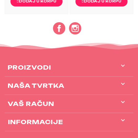
DODAJ U KORPU
DODAJ U KORPU
Facebook
Instagram

PROIZVODI

NAŠA TVRTKA

VAŠ RAČUN
keyboard_arrow_down
INFORMACIJE