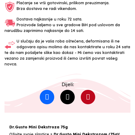
Plaćanje se vrši gotovinski, prilikom preuzimanja.
Brza dostava ne radi vikendom.
Dostava najkasnije u roku 72 sata.
Proizvode šaljemo u sve gradove BiH pod uslovom da
narudžbu zaprimimo najkasnije do 14 sati.
U slučaju da je vaša roba oštećena, deformisana ili ne
odgovara opisu molimo da nas kontaktirate u roku 24 sata
te da nam pošaljete slike kao dokaz - Mi ćemo vas kontaktirati
vezano za zamjenski proizvod ili ćemo izvršiti povrat vašeg
novca.
Dijeli:
Dr.Gusto Mini Dekstroza 75g
Oživite svoje slastice s
Dr.Gusto Mini Dekstrozom (75g)
!