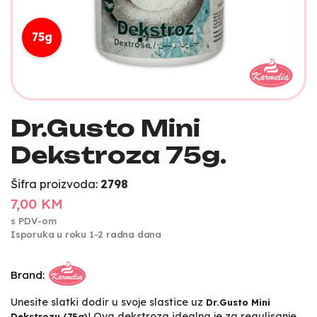
75g
Dr.Gusto Mini
Dekstroza 75g.
Šifra proizvoda:
2798
7,00 KM
s PDV-om
Isporuka u roku 1-2 radna dana
Brand:
Unesite slatki dodir u svoje slastice uz
Dr.Gusto Mini
! Ova dekstroza idealna je za regulisanje
Dekstrozu (75g)