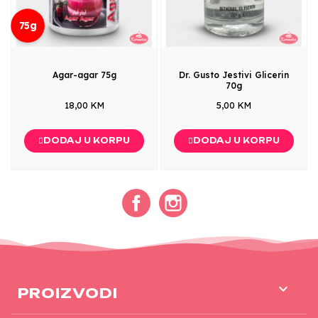
75g
Agar-agar 75g
Dr. Gusto Jestivi Glicerin
70g
18,00 KM
5,00 KM
DODAJ U KORPU
DODAJ U KORPU
Facebook
Instagram

PROIZVODI