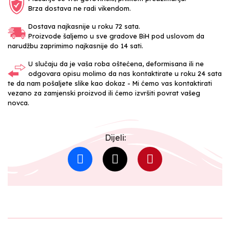
Brza dostava ne radi vikendom.
Dostava najkasnije u roku 72 sata.
Proizvode šaljemo u sve gradove BiH pod uslovom da
narudžbu zaprimimo najkasnije do 14 sati.
U slučaju da je vaša roba oštećena, deformisana ili ne
odgovara opisu molimo da nas kontaktirate u roku 24 sata
te da nam pošaljete slike kao dokaz - Mi ćemo vas kontaktirati
vezano za zamjenski proizvod ili ćemo izvršiti povrat vašeg
novca.
Dijeli: