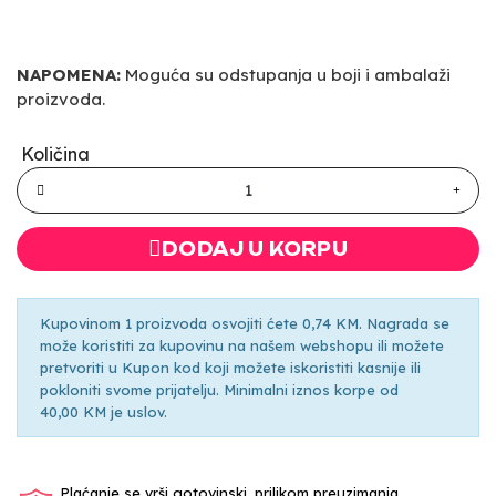
NAPOMENA:
Moguća su odstupanja u boji i ambalaži
proizvoda.
Količina
DODAJ U KORPU
Kupovinom 1 proizvoda osvojiti ćete 0,74 KM. Nagrada se
može koristiti za kupovinu na našem webshopu ili možete
pretvoriti u Kupon kod koji možete iskoristiti kasnije ili
pokloniti svome prijatelju. Minimalni iznos korpe od
40,00 KM je uslov.
Plaćanje se vrši gotovinski, prilikom preuzimanja.