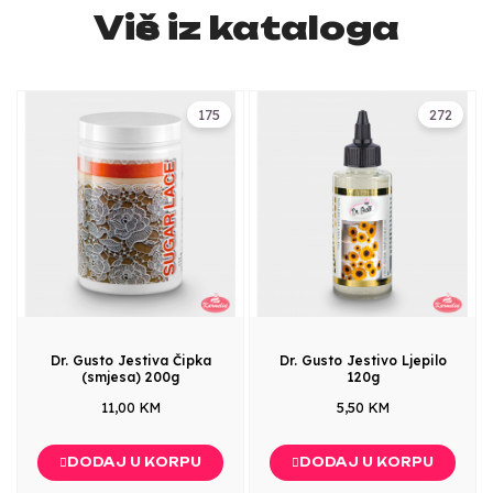
Više iz kataloga
175
272
Dr. Gusto Jestiva Čipka
Dr. Gusto Jestivo Ljepilo
(smjesa) 200g
120g
11,00 KM
5,50 KM
DODAJ U KORPU
DODAJ U KORPU