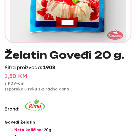
Želatin Goveđi 20 g.
Šifra proizvoda:
1908
1,50 KM
s PDV-om
Isporuka u roku 1-2 radna dana
Brand:
Goveđi Želatin
-
Neto količina:
20g