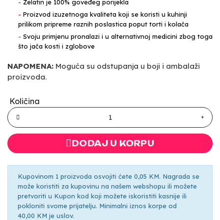
-
Želatin je 100% goveđeg porijekla
-
Proizvod izuzetnoga kvaliteta koji se koristi u kuhinji
prilikom pripreme raznih poslastica poput torti i kolača
-
Svoju primjenu pronalazi i u alternativnoj medicini zbog toga
što jača kosti i zglobove
NAPOMENA:
Moguća su odstupanja u boji i ambalaži
proizvoda.
Količina
DODAJ U KORPU
Kupovinom 1 proizvoda osvojiti ćete 0,05 KM. Nagrada se
može koristiti za kupovinu na našem webshopu ili možete
pretvoriti u Kupon kod koji možete iskoristiti kasnije ili
pokloniti svome prijatelju. Minimalni iznos korpe od
40,00 KM je uslov.