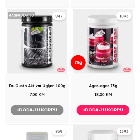
RASPRODANO
847
1093
75g
Dr. Gusto Aktivni Ugljen 100g
Agar-agar 75g
7,00 KM
18,00 KM
DODAJ U KORPU
DODAJ U KORPU
839
1393