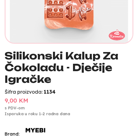
Silikonski Kalup Za
Čokoladu - Dječije
Igračke
Šifra proizvoda:
1134
9,00 KM
s PDV-om
Isporuka u roku 1-2 radna dana
Brand: