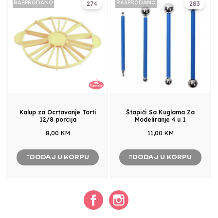
RASPRODANO
RASPRODANO
274
283
Kalup za Ocrtavanje Torti
Štapići Sa Kuglama Za
12/8 porcija
Modeliranje 4 u 1
8,00 KM
11,00 KM
DODAJ U KORPU
DODAJ U KORPU
Facebook
Instagram