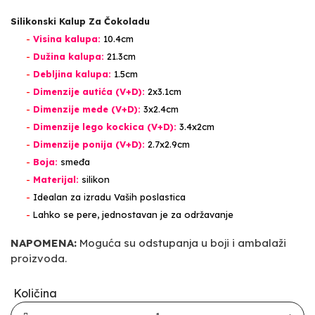
Silikonski Kalup Za Čokoladu
-
Visina kalupa:
10.4cm
-
Dužina kalupa:
21.3cm
-
Debljina kalupa:
1.5cm
-
Dimenzije autića (V+D)
:
2x3.1cm
-
Dimenzije mede
(V+D)
:
3x2.4cm
-
Dimenzije lego kockica
(V+D)
:
3.4x2cm
-
Dimenzije ponija
(V+D)
:
2.7x2.9cm
-
Boja:
smeđa
-
Materijal:
silikon
-
Idealan za izradu Vaših poslastica
-
Lahko se pere, jednostavan je za održavanje
NAPOMENA:
Moguća su odstupanja u boji i ambalaži
proizvoda.
Količina