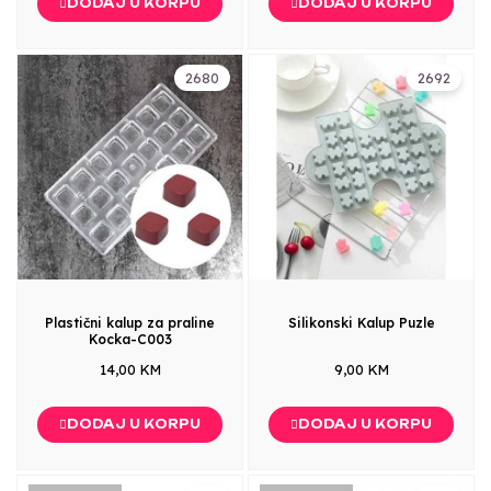
DODAJ U KORPU
DODAJ U KORPU
2680
2692
Plastični kalup za praline
Silikonski Kalup Puzle
Kocka-C003
14,00 KM
9,00 KM
DODAJ U KORPU
DODAJ U KORPU