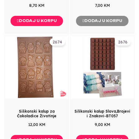
8,70 KM
7,00 KM
DODAJ U KORPU
DODAJ U KORPU
2674
2676
Silikonski kalup za
Silikonski kalup Slova,Brojevi
Čokoladice Životinje
i Znakovi-BT057
12,00 KM
9,00 KM