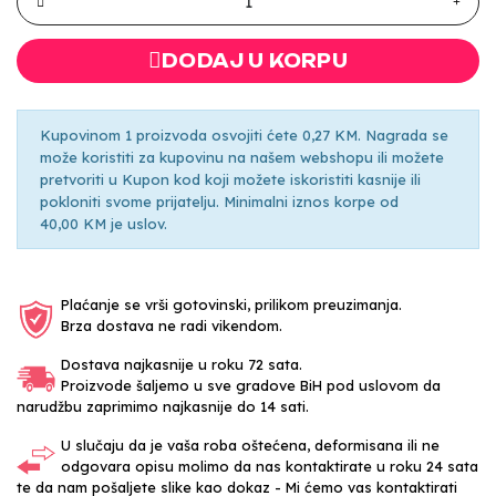
DODAJ U KORPU
Kupovinom 1 proizvoda osvojiti ćete 0,27 KM. Nagrada se
može koristiti za kupovinu na našem webshopu ili možete
pretvoriti u Kupon kod koji možete iskoristiti kasnije ili
pokloniti svome prijatelju. Minimalni iznos korpe od
40,00 KM je uslov.
Plaćanje se vrši gotovinski, prilikom preuzimanja.
Brza dostava ne radi vikendom.
Dostava najkasnije u roku 72 sata.
Proizvode šaljemo u sve gradove BiH pod uslovom da
narudžbu zaprimimo najkasnije do 14 sati.
U slučaju da je vaša roba oštećena, deformisana ili ne
odgovara opisu molimo da nas kontaktirate u roku 24 sata
te da nam pošaljete slike kao dokaz - Mi ćemo vas kontaktirati