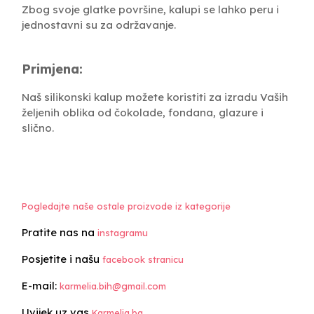
Zbog svoje glatke površine, kalupi se lahko peru i
jednostavni su za održavanje.
Primjena:
Naš silikonski kalup možete koristiti za izradu Vaših
željenih oblika od čokolade, fondana, glazure i
slično.
Pogledajte naše ostale proizvode iz kategorije
Pratite nas na
instagramu
Posjetite i našu
facebook stranicu
E-mail:
karmelia.bih@gmail.com
Uvijek uz vas
Karmelia.ba