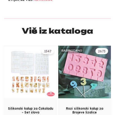
Više iz kataloga
RASPRODANO
1547
2673
Silikonski kalup za Čokoladu
Rozi silikonski kalup za
- Set slova
Brojeve lizalice