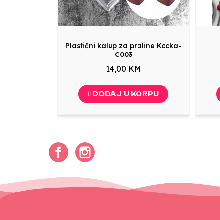
Plastični kalup za praline Kocka-
C003
14,00 KM
DODAJ U KORPU
Facebook
Instagram