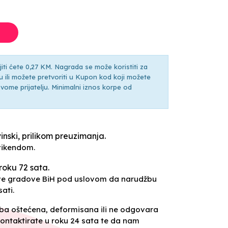
ti ćete 0,27 KM. Nagrada se može koristiti za
ili možete pretvoriti u Kupon kod koji možete
ti svome prijatelju. Minimalni iznos korpe od
inski, prilikom preuzimanja.
vikendom.
roku 72 sata.
sve gradove BiH pod uslovom da narudžbu
ati.
oba oštećena, deformisana ili ne odgovara
ontaktirate u roku 24 sata te da nam