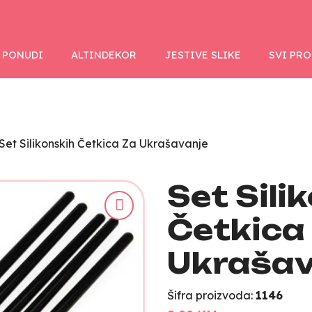
 PONUDI
ALTINDEKOR
JESTIVE SLIKE
SVI PR
Set Silikonskih Četkica Za Ukrašavanje
Set Sili
Četkica
Ukrašav
Šifra proizvoda:
1146