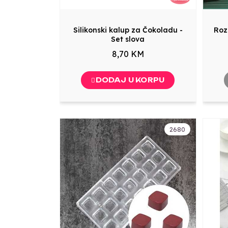
Silikonski kalup za Čokoladu -
Roz
Set slova
8,70 KM
DODAJ U KORPU
2680