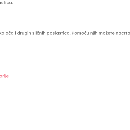
stica.
kolača i drugih sličnih poslastica. Pomoću njih možete nacrtati 
rije