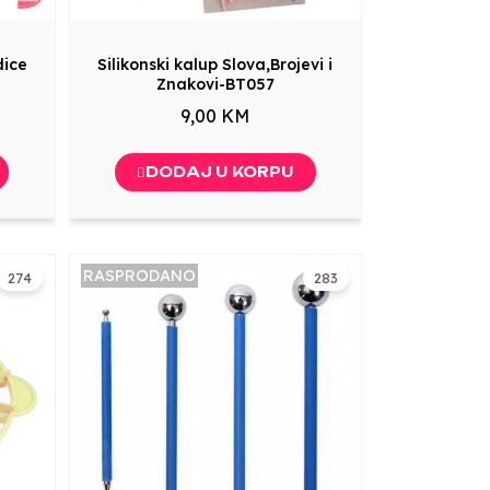
dice
Silikonski kalup Slova,Brojevi i
Znakovi-BT057
9,00 KM
DODAJ U KORPU
RASPRODANO
274
283