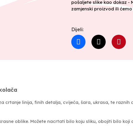
pošaljete slike kao dokaz -
zamjenski proizvod ili ćemo 
Dijeli:
 kolača
a crtanje linija, finih detalja, cvijeća, šara, ukrasa, te raznih
sne oblike. Možete nacrtati bilo koju sliku, obojiti bilo koji dio