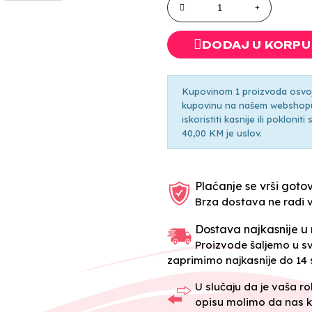
DODAJ U KORPU
Kupovinom 1 proizvoda osvoji
kupovinu na našem webshopu 
iskoristiti kasnije ili pokloni
40,00 KM je uslov.
Plaćanje se vrši gotov
Brza dostava ne radi 
Dostava najkasnije u 
Proizvode šaljemo u 
zaprimimo najkasnije do 14 s
U slučaju da je vaša r
opisu molimo da nas k