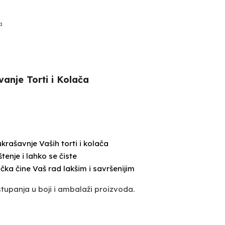
a
anje Torti i Kolača
krašavnje Vaših torti i kolača
enje i lahko se čiste
čka čine Vaš rad lakšim i savršenijim
upanja u boji i ambalaži proizvoda.