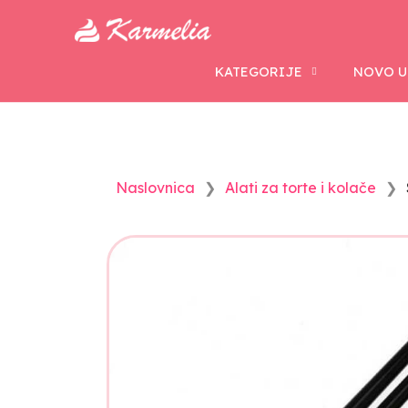
KATEGORIJE
NOVO U
Naslovnica
Alati za torte i kolače