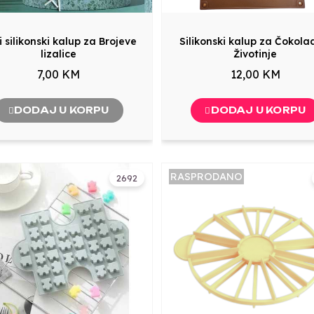
i silikonski kalup za Brojeve
Silikonski kalup za Čokola
lizalice
Životinje
7,00 KM
12,00 KM
DODAJ U KORPU
DODAJ U KORPU
RASPRODANO
2692