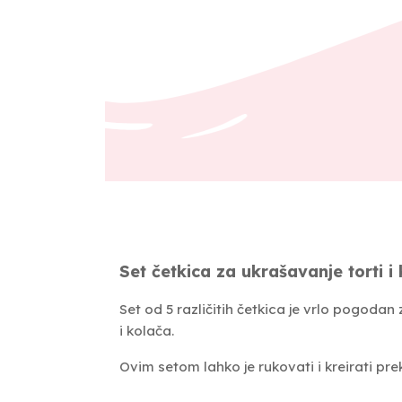
Set četkica za ukrašavanje torti i
Set od 5 različitih četkica je vrlo pogodan z
i kolača.
Ovim setom lahko je rukovati i kreirati prekra