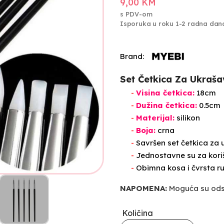
9,00 KM
s PDV-om
Isporuka u roku 1-2 radna dan
Brand:
Set Četkica Za Ukrašav
-
Visina četkica:
18cm
-
Dužina četkica:
0.5cm
-
Materijal:
silikon
-
Boja:
crna
-
Savršen set četkica za u
-
Jednostavne su za korišt
-
Obimna kosa i čvrsta ru
NAPOMENA:
Moguća su odst
Količina