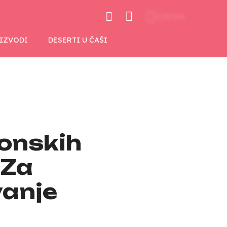
0,00 KM
OIZVODI
DESERTI U ČAŠI
konskih
 Za
anje