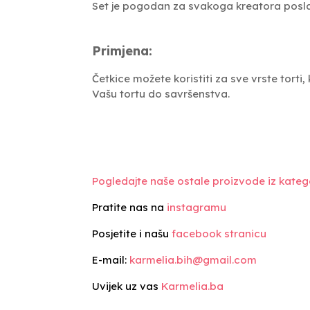
Set je pogodan za svakoga kreatora posla
Primjena:
Četkice možete koristiti za sve vrste torti, 
Vašu tortu do savršenstva.
Pogledajte naše ostale proizvode iz katego
Pratite nas na
instagramu
Posjetite i našu
facebook stranicu
E-mail:
karmelia.bih@gmail.com
Uvijek uz vas
Karmelia.ba