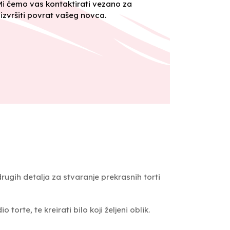
 Mi ćemo vas kontaktirati vezano za
izvršiti povrat vašeg novca.
 drugih detalja za stvaranje prekrasnih torti
 torte, te kreirati bilo koji željeni oblik.