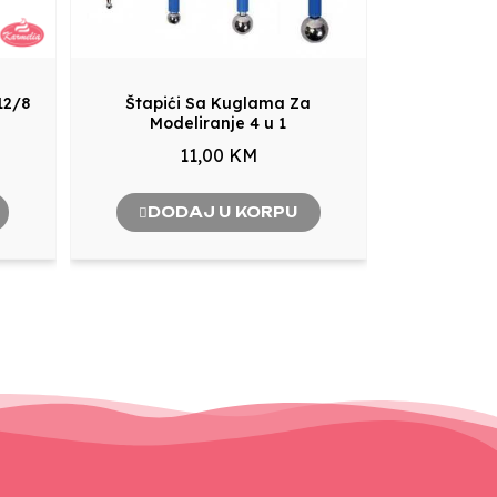
12/8
Štapići Sa Kuglama Za
Modeliranje 4 u 1
11,00 KM
DODAJ U KORPU