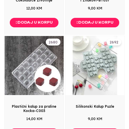
Čokoladice Životinje
i Znakovi-BT057
12,00 KM
9,00 KM
DODAJ U KORPU
DODAJ U KORPU
2680
2692
Plastični kalup za praline
Silikonski Kalup Puzle
Kocka-C003
14,00 KM
9,00 KM