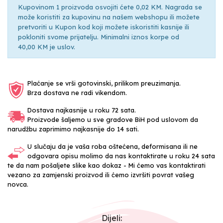
Kupovinom 1 proizvoda osvojiti ćete 0,02 KM. Nagrada se
može koristiti za kupovinu na našem webshopu ili možete
pretvoriti u Kupon kod koji možete iskoristiti kasnije ili
pokloniti svome prijatelju. Minimalni iznos korpe od
40,00 KM je uslov.
Plaćanje se vrši gotovinski, prilikom preuzimanja.
Brza dostava ne radi vikendom.
Dostava najkasnije u roku 72 sata.
Proizvode šaljemo u sve gradove BiH pod uslovom da
narudžbu zaprimimo najkasnije do 14 sati.
U slučaju da je vaša roba oštećena, deformisana ili ne
odgovara opisu molimo da nas kontaktirate u roku 24 sata
te da nam pošaljete slike kao dokaz - Mi ćemo vas kontaktirati
vezano za zamjenski proizvod ili ćemo izvršiti povrat vašeg
novca.
Dijeli: