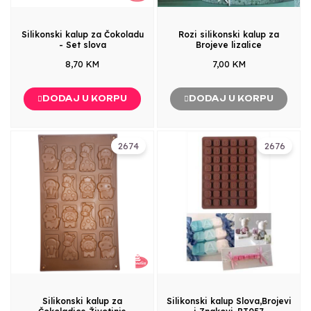
Silikonski kalup za Čokoladu
Rozi silikonski kalup za
- Set slova
Brojeve lizalice
8,70 KM
7,00 KM
DODAJ U KORPU
DODAJ U KORPU
2674
2676
Silikonski kalup za
Silikonski kalup Slova,Brojevi