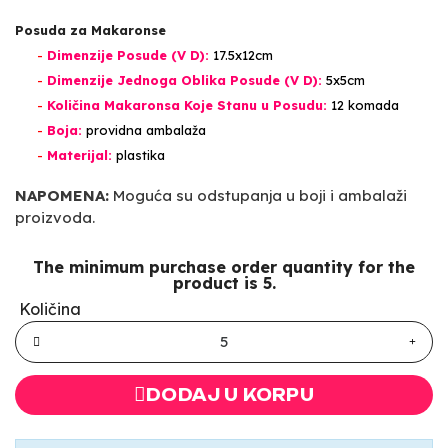
Posuda za Makaronse
-
Dimenzije Posude (V D):
17.5x12cm
-
Dimenzije Jednoga Oblika Posude (V D):
5x5cm
-
Količina Makaronsa Koje Stanu u Posudu:
12 komada
-
Boja:
providna ambalaža
-
Materijal:
plastika
NAPOMENA:
Moguća su odstupanja u boji i ambalaži
proizvoda.
The minimum purchase order quantity for the
product is 5.
Količina
DODAJ U KORPU